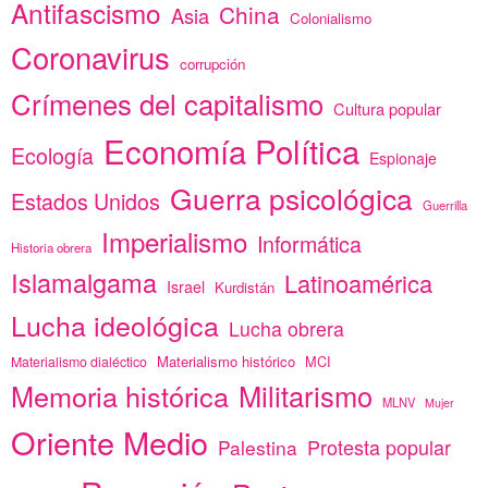
Antifascismo
China
Asia
Colonialismo
Coronavirus
corrupción
Crímenes del capitalismo
Cultura popular
Economía Política
Ecología
Espionaje
Guerra psicológica
Estados Unidos
Guerrilla
Imperialismo
Informática
Historia obrera
Islamalgama
Latinoamérica
Israel
Kurdistán
Lucha ideológica
Lucha obrera
Materialismo histórico
MCI
Materialismo dialéctico
Memoria histórica
Militarismo
MLNV
Mujer
Oriente Medio
Protesta popular
Palestina