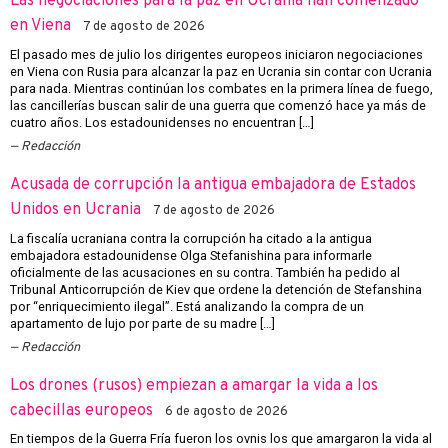
Las negociaciones para la paz en Ucrania han comenzado
en Viena
7 de agosto de 2026
El pasado mes de julio los dirigentes europeos iniciaron negociaciones
en Viena con Rusia para alcanzar la paz en Ucrania sin contar con Ucrania
para nada. Mientras continúan los combates en la primera línea de fuego,
las cancillerías buscan salir de una guerra que comenzó hace ya más de
cuatro años. Los estadounidenses no encuentran […]
Redacción
Acusada de corrupción la antigua embajadora de Estados
Unidos en Ucrania
7 de agosto de 2026
La fiscalía ucraniana contra la corrupción ha citado a la antigua
embajadora estadounidense Olga Stefanishina para informarle
oficialmente de las acusaciones en su contra. También ha pedido al
Tribunal Anticorrupción de Kiev que ordene la detención de Stefanshina
por “enriquecimiento ilegal”. Está analizando la compra de un
apartamento de lujo por parte de su madre […]
Redacción
Los drones (rusos) empiezan a amargar la vida a los
cabecillas europeos
6 de agosto de 2026
En tiempos de la Guerra Fría fueron los ovnis los que amargaron la vida al