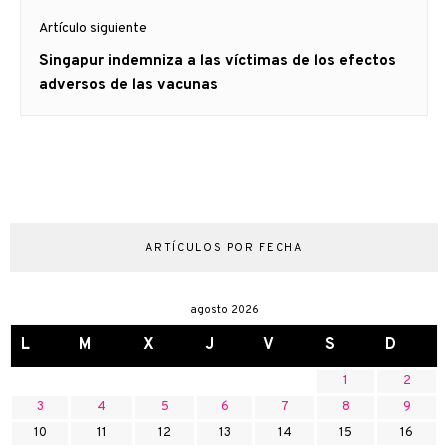
Artículo siguiente
Artículo
Singapur indemniza a las víctimas de los efectos
siguiente:
adversos de las vacunas
ARTÍCULOS POR FECHA
agosto 2026
L
M
X
J
V
S
D
1
2
3
4
5
6
7
8
9
10
11
12
13
14
15
16