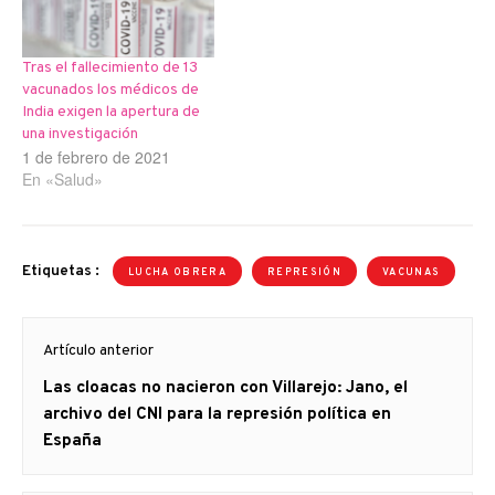
Tras el fallecimiento de 13
vacunados los médicos de
India exigen la apertura de
una investigación
1 de febrero de 2021
En «Salud»
Etiquetas :
LUCHA OBRERA
REPRESIÓN
VACUNAS
Navegación
Artículo anterior
de
Artículo
Las cloacas no nacieron con Villarejo: Jano, el
entradas
anterior
archivo del CNI para la represión política en
España