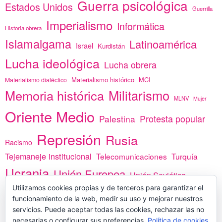
Guerra psicológica
Estados Unidos
Guerrilla
Imperialismo
Informática
Historia obrera
Islamalgama
Latinoamérica
Israel
Kurdistán
Lucha ideológica
Lucha obrera
Materialismo histórico
MCI
Materialismo dialéctico
Memoria histórica
Militarismo
MLNV
Mujer
Oriente Medio
Protesta popular
Palestina
Represión
Rusia
Racismo
Tejemaneje institucional
Telecomunicaciones
Turquía
Ucrania
Unión Europea
Unión Soviética
Utilizamos cookies propias y de terceros para garantizar el
África
vacunas
Yemen
funcionamiento de la web, medir su uso y mejorar nuestros
servicios. Puede aceptar todas las cookies, rechazar las no
necesarias o configurar sus preferencias.
Política de cookies