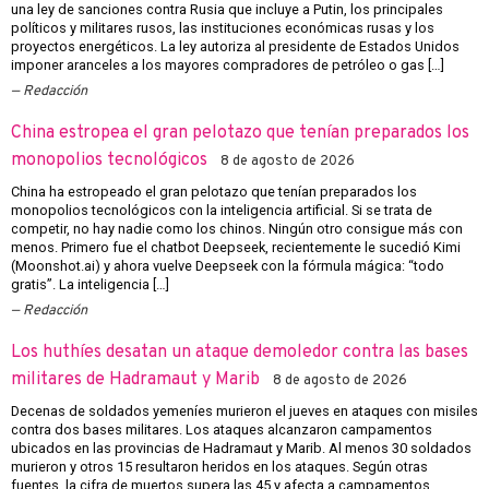
una ley de sanciones contra Rusia que incluye a Putin, los principales
políticos y militares rusos, las instituciones económicas rusas y los
proyectos energéticos. La ley autoriza al presidente de Estados Unidos
imponer aranceles a los mayores compradores de petróleo o gas […]
Redacción
China estropea el gran pelotazo que tenían preparados los
monopolios tecnológicos
8 de agosto de 2026
China ha estropeado el gran pelotazo que tenían preparados los
monopolios tecnológicos con la inteligencia artificial. Si se trata de
competir, no hay nadie como los chinos. Ningún otro consigue más con
menos. Primero fue el chatbot Deepseek, recientemente le sucedió Kimi
(Moonshot.ai) y ahora vuelve Deepseek con la fórmula mágica: “todo
gratis”. La inteligencia […]
Redacción
Los huthíes desatan un ataque demoledor contra las bases
militares de Hadramaut y Marib
8 de agosto de 2026
Decenas de soldados yemeníes murieron el jueves en ataques con misiles
contra dos bases militares. Los ataques alcanzaron campamentos
ubicados en las provincias de Hadramaut y Marib. Al menos 30 soldados
murieron y otros 15 resultaron heridos en los ataques. Según otras
fuentes, la cifra de muertos supera las 45 y afecta a campamentos