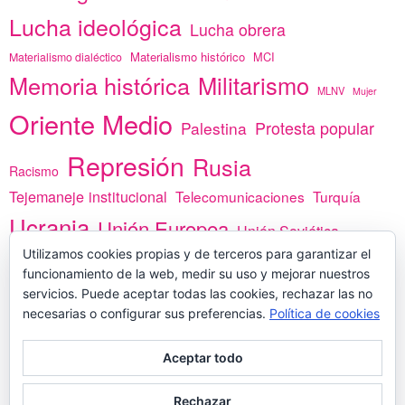
Lucha ideológica
Lucha obrera
Materialismo histórico
MCI
Materialismo dialéctico
Memoria histórica
Militarismo
MLNV
Mujer
Oriente Medio
Protesta popular
Palestina
Represión
Rusia
Racismo
Tejemaneje institucional
Telecomunicaciones
Turquía
Ucrania
Unión Europea
Unión Soviética
África
Utilizamos cookies propias y de terceros para garantizar el
vacunas
Yemen
funcionamiento de la web, medir su uso y mejorar nuestros
servicios. Puede aceptar todas las cookies, rechazar las no
necesarias o configurar sus preferencias.
Política de cookies
PREGÚNTANOS
Aceptar todo
Rechazar