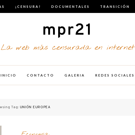
AS
¡CENSURA!
DOCUMENTALES
TRANSICIÓN
mpr21
La web más censurada en internet
INICIO
CONTACTO
GALERIA
REDES SOCIALES
wsing Tag:
UNIÓN EUROPEA
Economía