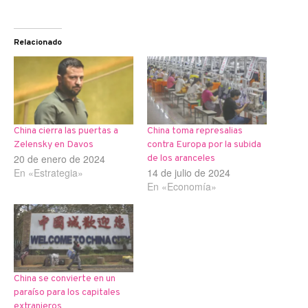
Relacionado
China cierra las puertas a
China toma represalias
Zelensky en Davos
contra Europa por la subida
20 de enero de 2024
de los aranceles
En «Estrategia»
14 de julio de 2024
En «Economía»
China se convierte en un
paraíso para los capitales
extranjeros