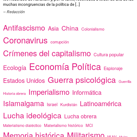
muchas incongruencias de la política de […]
Redacción
Antifascismo
China
Asia
Colonialismo
Coronavirus
corrupción
Crímenes del capitalismo
Cultura popular
Economía Política
Ecología
Espionaje
Guerra psicológica
Estados Unidos
Guerrilla
Imperialismo
Informática
Historia obrera
Islamalgama
Latinoamérica
Israel
Kurdistán
Lucha ideológica
Lucha obrera
Materialismo histórico
MCI
Materialismo dialéctico
Memoria histórica
Militarismo
MLNV
Mujer