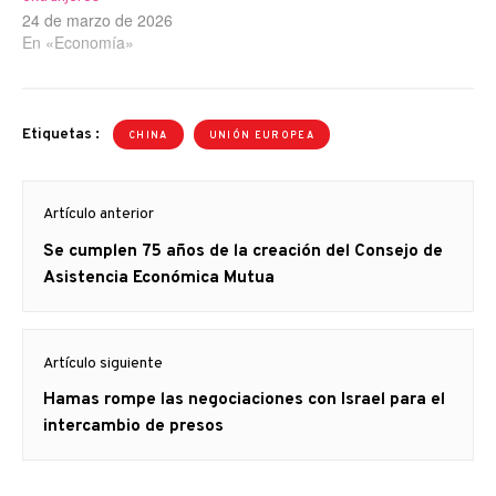
24 de marzo de 2026
En «Economía»
Etiquetas :
CHINA
UNIÓN EUROPEA
Navegación
Artículo anterior
de
Artículo
Se cumplen 75 años de la creación del Consejo de
entradas
anterior
Asistencia Económica Mutua
Artículo siguiente
Artículo
Hamas rompe las negociaciones con Israel para el
siguiente:
intercambio de presos