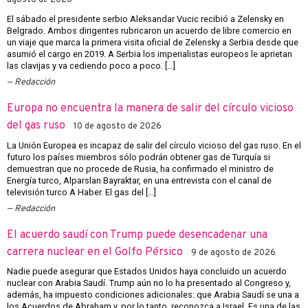
agosto de 2026
El sábado el presidente serbio Aleksandar Vucic recibió a Zelensky en
Belgrado. Ambos dirigentes rubricaron un acuerdo de libre comercio en
un viaje que marca la primera visita oficial de Zelensky a Serbia desde que
asumió el cargo en 2019. A Serbia los imperialistas europeos le aprietan
las clavijas y va cediendo poco a poco. […]
Redacción
Europa no encuentra la manera de salir del círculo vicioso
del gas ruso
10 de agosto de 2026
La Unión Europea es incapaz de salir del círculo vicioso del gas ruso. En el
futuro los países miembros sólo podrán obtener gas de Turquía si
demuestran que no procede de Rusia, ha confirmado el ministro de
Energía turco, Alparslan Bayraktar, en una entrevista con el canal de
televisión turco A Haber. El gas del […]
Redacción
El acuerdo saudí con Trump puede desencadenar una
carrera nuclear en el Golfo Pérsico
9 de agosto de 2026
Nadie puede asegurar que Estados Unidos haya concluido un acuerdo
nuclear con Arabia Saudí. Trump aún no lo ha presentado al Congreso y,
además, ha impuesto condiciones adicionales: que Arabia Saudí se una a
los Acuerdos de Abraham y, por lo tanto, reconozca a Israel. Es una de las