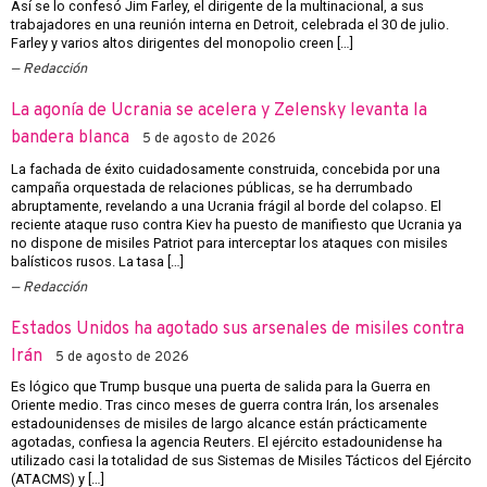
Así se lo confesó Jim Farley, el dirigente de la multinacional, a sus
trabajadores en una reunión interna en Detroit, celebrada el 30 de julio.
Farley y varios altos dirigentes del monopolio creen […]
Redacción
La agonía de Ucrania se acelera y Zelensky levanta la
bandera blanca
5 de agosto de 2026
La fachada de éxito cuidadosamente construida, concebida por una
campaña orquestada de relaciones públicas, se ha derrumbado
abruptamente, revelando a una Ucrania frágil al borde del colapso. El
reciente ataque ruso contra Kiev ha puesto de manifiesto que Ucrania ya
no dispone de misiles Patriot para interceptar los ataques con misiles
balísticos rusos. La tasa […]
Redacción
Estados Unidos ha agotado sus arsenales de misiles contra
Irán
5 de agosto de 2026
Es lógico que Trump busque una puerta de salida para la Guerra en
Oriente medio. Tras cinco meses de guerra contra Irán, los arsenales
estadounidenses de misiles de largo alcance están prácticamente
agotadas, confiesa la agencia Reuters. El ejército estadounidense ha
utilizado casi la totalidad de sus Sistemas de Misiles Tácticos del Ejército
(ATACMS) y […]