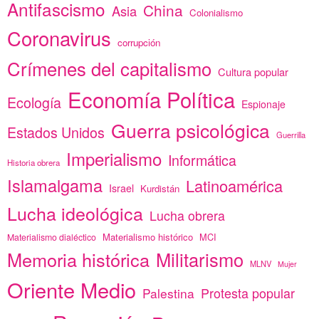
Antifascismo
China
Asia
Colonialismo
Coronavirus
corrupción
Crímenes del capitalismo
Cultura popular
Economía Política
Ecología
Espionaje
Guerra psicológica
Estados Unidos
Guerrilla
Imperialismo
Informática
Historia obrera
Islamalgama
Latinoamérica
Israel
Kurdistán
Lucha ideológica
Lucha obrera
Materialismo histórico
MCI
Materialismo dialéctico
Memoria histórica
Militarismo
MLNV
Mujer
Oriente Medio
Protesta popular
Palestina