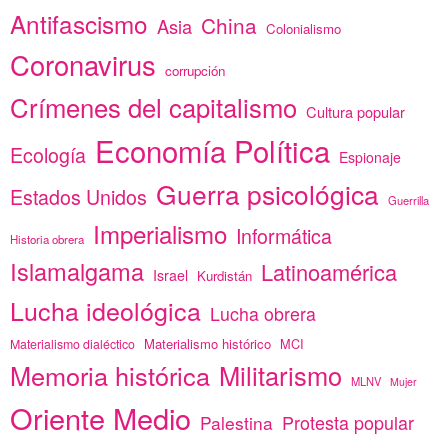
Antifascismo
China
Asia
Colonialismo
Coronavirus
corrupción
Crímenes del capitalismo
Cultura popular
Economía Política
Ecología
Espionaje
Guerra psicológica
Estados Unidos
Guerrilla
Imperialismo
Informática
Historia obrera
Islamalgama
Latinoamérica
Israel
Kurdistán
Lucha ideológica
Lucha obrera
Materialismo histórico
MCI
Materialismo dialéctico
Memoria histórica
Militarismo
MLNV
Mujer
Oriente Medio
Protesta popular
Palestina