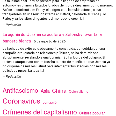
La multinacional Ford se prepara para la llegada de empresas de
automóviles chinos a Estados Unidos dentro de diez años como máximo.
Así se lo confesó Jim Farley, el dirigente de la multinacional, a sus
trabajadores en una reunión interna en Detroit, celebrada el 30 de julio.
Farley y varios altos dirigentes del monopolio creen […]
Redacción
La agonía de Ucrania se acelera y Zelensky levanta la
bandera blanca
5 de agosto de 2026
La fachada de éxito cuidadosamente construida, concebida por una
campaña orquestada de relaciones públicas, se ha derrumbado
abruptamente, revelando a una Ucrania frágil al borde del colapso. El
reciente ataque ruso contra Kiev ha puesto de manifiesto que Ucrania ya
no dispone de misiles Patriot para interceptar los ataques con misiles
balísticos rusos. La tasa […]
Redacción
Antifascismo
China
Asia
Colonialismo
Coronavirus
corrupción
Crímenes del capitalismo
Cultura popular