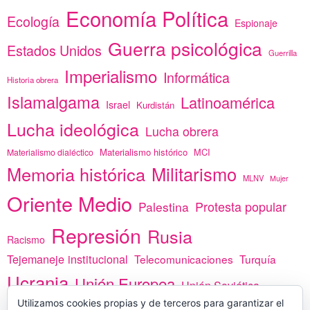
Economía Política
Ecología
Espionaje
Guerra psicológica
Estados Unidos
Guerrilla
Imperialismo
Informática
Historia obrera
Islamalgama
Latinoamérica
Israel
Kurdistán
Lucha ideológica
Lucha obrera
Materialismo histórico
MCI
Materialismo dialéctico
Memoria histórica
Militarismo
MLNV
Mujer
Oriente Medio
Protesta popular
Palestina
Represión
Rusia
Racismo
Tejemaneje institucional
Telecomunicaciones
Turquía
Ucrania
Unión Europea
Unión Soviética
África
Utilizamos cookies propias y de terceros para garantizar el