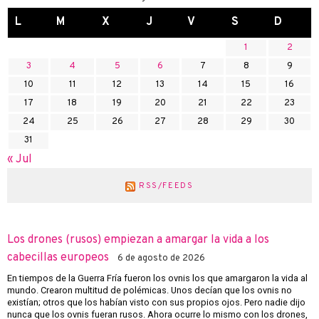
L
M
X
J
V
S
D
1
2
3
4
5
6
7
8
9
10
11
12
13
14
15
16
17
18
19
20
21
22
23
24
25
26
27
28
29
30
31
« Jul
RSS/FEEDS
Los drones (rusos) empiezan a amargar la vida a los
cabecillas europeos
6 de agosto de 2026
En tiempos de la Guerra Fría fueron los ovnis los que amargaron la vida al
mundo. Crearon multitud de polémicas. Unos decían que los ovnis no
existían; otros que los habían visto con sus propios ojos. Pero nadie dijo
nunca que los ovnis fueran rusos. Ahora ocurre lo mismo con los drones,