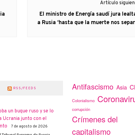
Artículo siguie
Artículo
ia
El ministro de Energía saudí jura lealt
siguiente:
a Rusia ‘hasta que la muerte nos separ
Antifascismo
C
Asia
RSS/FEEDS
Coronavir
Colonialismo
corrupción
oba un buque ruso y se lo
Crímenes del
a Ucrania junto con el
nto
7 de agosto de 2026
capitalismo
el Tribunal Supremo de Suecia