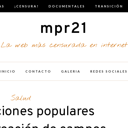
AS
¡CENSURA!
DOCUMENTALES
TRANSICIÓN
mpr21
La web más censurada en internet
INICIO
CONTACTO
GALERIA
REDES SOCIALES
Salud
ciones populares