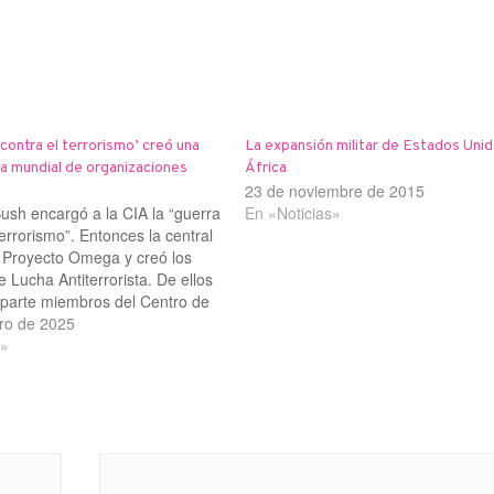
 contra el terrorismo’ creó una
La expansión militar de Estados Uni
a mundial de organizaciones
África
23 de noviembre de 2015
ush encargó a la CIA la “guerra
En «Noticias»
terrorismo”. Entonces la central
l Proyecto Omega y creó los
 Lucha Antiterrorista. De ellos
parte miembros del Centro de
s Especiales (SAC), oficiales de
ro de 2025
ia y sicarios locales. En más de
a»
aíses la central…