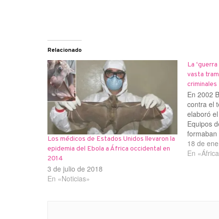
Relacionado
La ‘guerra
vasta tram
criminales
En 2002 B
contra el 
elaboró e
Equipos de
formaban 
Los médicos de Estados Unidos llevaron la
Actividade
18 de ene
epidemia del Ebola a África occidental en
inteligenc
En «Áfric
2014
sesenta p
3 de julio de 2018
En «Noticias»
Navegación