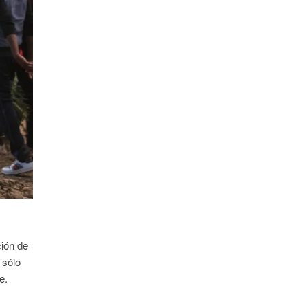
ción de
 sólo
e.