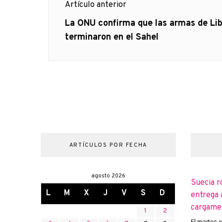
Artículo anterior
de
Artículo
La ONU confirma que las armas de Lib
anterior
terminaron en el Sahel
entradas
ARTÍCULOS POR FECHA
agosto 2026
Suecia r
L
M
X
J
V
S
D
entrega 
cargame
1
2
El martes 