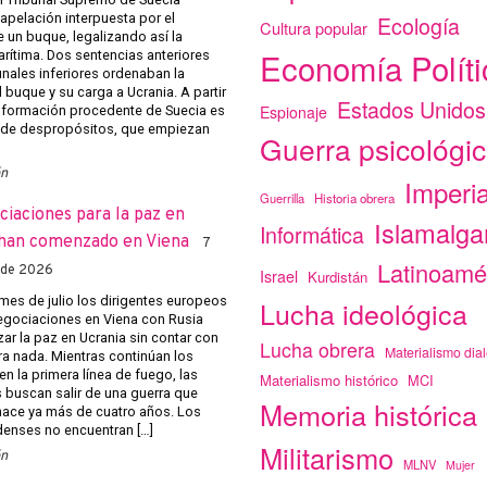
apelación interpuesta por el
Ecología
Cultura popular
 un buque, legalizando así la
Economía Políti
arítima. Dos sentencias anteriores
unales inferiores ordenaban la
 buque y su carga a Ucrania. A partir
Estados Unidos
Espionaje
 información procedente de Suecia es
 de despropósitos, que empiezan
Guerra psicológi
ón
Imperi
Guerrilla
Historia obrera
ciaciones para la paz en
Islamalg
Informática
han comenzado en Viena
7
Latinoamé
 de 2026
Israel
Kurdistán
mes de julio los dirigentes europeos
Lucha ideológica
negociaciones en Viena con Rusia
ar la paz en Ucrania sin contar con
Lucha obrera
Materialismo dial
ra nada. Mientras continúan los
n la primera línea de fuego, las
Materialismo histórico
MCI
s buscan salir de una guerra que
Memoria histórica
ace ya más de cuatro años. Los
enses no encuentran […]
Militarismo
ón
MLNV
Mujer