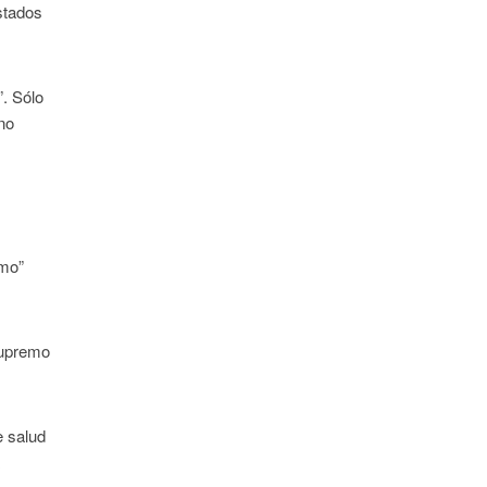
stados
. Sólo
no
rmo”
 Supremo
e salud
a