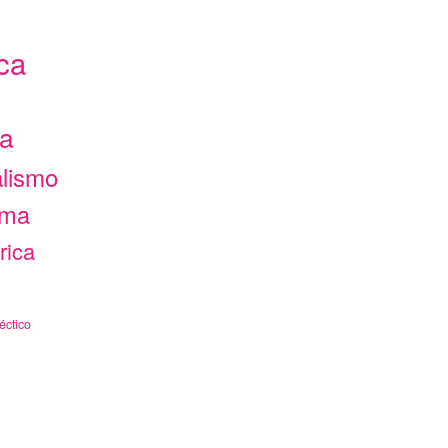
ca
ca
alismo
ama
rica
éctico