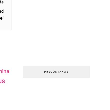
nte
ad
e’
hina
PREGÚNTANOS
us