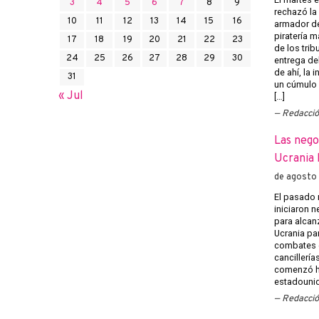
3
4
5
6
7
8
9
rechazó la 
10
11
12
13
14
15
16
armador de
piratería m
17
18
19
20
21
22
23
de los trib
24
25
26
27
28
29
30
entrega del
de ahí, la
31
un cúmulo
« Jul
[…]
Redacci
Las nego
Ucrania 
de agosto
El pasado 
iniciaron 
para alcanz
Ucrania pa
combates e
cancillería
comenzó h
estadounid
Redacci