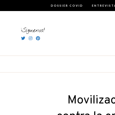
Skip
DOSSIER COVID
ENTREVIST
to
content
¡Síguenos!
Moviliza