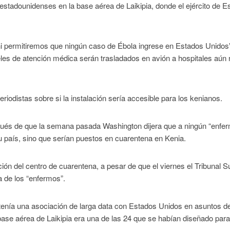
estadounidenses en la base aérea de Laikipia, donde el ejército de E
 permitiremos que ningún caso de Ébola ingrese en Estados Unidos”
les de atención médica serán trasladados en avión a hospitales aún 
iodistas sobre si la instalación sería accesible para los kenianos.
pués de que la semana pasada Washington dijera que a ningún “enfe
u país, sino que serían puestos en cuarentena en Kenia.
ación del centro de cuarentena, a pesar de que el viernes el Tribunal
a de los “enfermos”.
a tenía una asociación de larga data con Estados Unidos en asuntos d
 base aérea de Laikipia era una de las 24 que se habían diseñado par