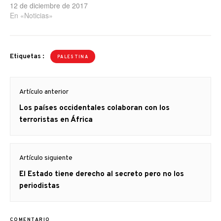
para neutralizar los planes
12 de diciembre de 2017
de Donald Trump y el
En «Noticias»
régimen de Israel”, acaba
de declarar Davud Shahab,
un portavoz del
Movimiento de la Yihad
Etiquetas :
PALESTINA
Islámica Palestina, el brazo
armado…
Navegación
Artículo anterior
de
Artículo
Los países occidentales colaboran con los
entradas
anterior
terroristas en África
Artículo siguiente
Artículo
El Estado tiene derecho al secreto pero no los
siguiente:
periodistas
COMENTARIO