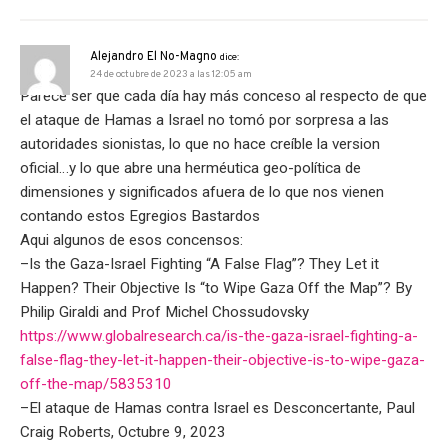
Alejandro El No-Magno
dice:
24 de octubre de 2023 a las 12:05 am
Parece ser que cada día hay más conceso al respecto de que
el ataque de Hamas a Israel no tomó por sorpresa a las
autoridades sionistas, lo que no hace creíble la version
oficial…y lo que abre una herméutica geo-política de
dimensiones y significados afuera de lo que nos vienen
contando estos Egregios Bastardos
Aqui algunos de esos concensos:
–Is the Gaza-Israel Fighting “A False Flag”? They Let it
Happen? Their Objective Is “to Wipe Gaza Off the Map”? By
Philip Giraldi and Prof Michel Chossudovsky
https://www.globalresearch.ca/is-the-gaza-israel-fighting-a-
false-flag-they-let-it-happen-their-objective-is-to-wipe-gaza-
off-the-map/5835310
–El ataque de Hamas contra Israel es Desconcertante, Paul
Craig Roberts, Octubre 9, 2023