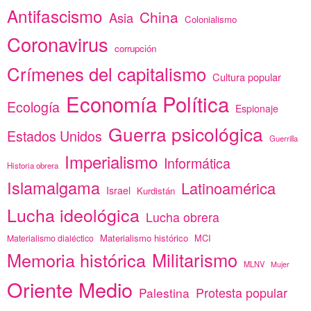
Antifascismo
China
Asia
Colonialismo
Coronavirus
corrupción
Crímenes del capitalismo
Cultura popular
Economía Política
Ecología
Espionaje
Guerra psicológica
Estados Unidos
Guerrilla
Imperialismo
Informática
Historia obrera
Islamalgama
Latinoamérica
Israel
Kurdistán
Lucha ideológica
Lucha obrera
Materialismo histórico
MCI
Materialismo dialéctico
Memoria histórica
Militarismo
MLNV
Mujer
Oriente Medio
Protesta popular
Palestina