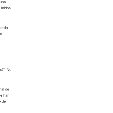
 una
 Unidos
uerda
ue
rá”. No
nal de
se han
e de