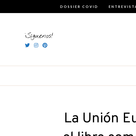
Skip
DOSSIER COVID
ENTREVIST
to
content
¡Síguenos!
La Unión E