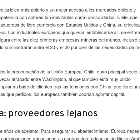
o jurídico más abierto y un mejor acceso a los mercados chileno y
tencia con actores tan inevitables como consolidados. Chile, que
 acuerdos de libre comercio con Estados Unidos y China, su principa
ilena. Los industriales europeos que quieran establecerse allí se enfre
figura entre las diez primeras empresas mineras del mundo. Incluso e
 suministrarán entre el 20 y el 30 por cien de las necesidades de m
os la preocupación de la Unión Europea. Chile, cuyo principal socio 
 quedar atrapado entre Washington, al que también está muy unido
liar su base de clientes tras las tensiones con China, que tiene un
ás que pedidos, los europeos también podrían aportar capital.
ia: proveedores lejanos
inte años de adelanto. Para asegurar su abastecimiento, Europa neces
articipaciones minoritarias en centros de producción de litio en Amé