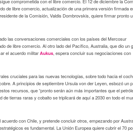
sigue comprometida con el libre comercio. El 12 de diciembre la Com
do de libre comercio, actualización de una primera versión firmada e
presidente de la Comisión, Valdis Dombrovskis, quiere firmar pronto 
udado las conversaciones comerciales con los países del Mercosur
o de libre comercio. Al otro lado del Pacífico, Australia, que dio un 
mar el acuerdo militar
Aukus
, espera concluir sus negociaciones con
ales cruciales para las nuevas tecnologías, sobre todo hacia el coc
o cobre. A principios de septiembre Ursula von der Leyen, esbozó un p
stos recursos, que “pronto serán aún más importantes que el petróle
de tierras raras y cobalto se triplicará de aquí a 2030 en todo el mu
l acuerdo con Chile, y pretende concluir otros, empezando por Austra
estratégicos es fundamental. La Unión Europea quiere cubrir el 70 po