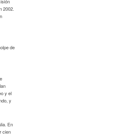
isión
n 2002.
un
golpe de
he
lan
o y el
ndo, y
lia. En
r cien