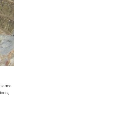
planea
icos,