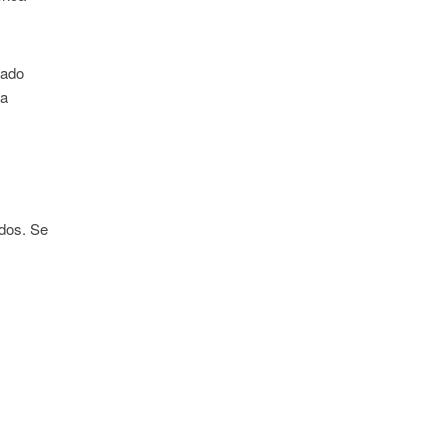
mado
ha
ados. Se