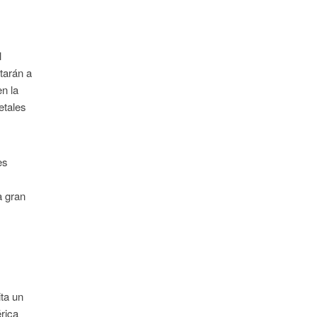
l
ntarán a
n la
etales
es
a gran
ita un
rica