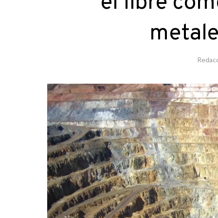
el libre co
metale
Redac