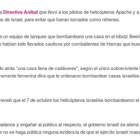
la
Directiva Anibal
que llevó a los pilotos de helicópteros Apache y a
nos de Israel, para evitar que fueran tomados como rehenes.
 a un equipo de tanques que bombardeara una casa en el kibutz Beeri
ue habían sido llevados cautivos por combatientes de Hamas que bu
o atrás “una casa llena de cadáveres”, según el único sobreviviente i
sivamente femenina dice que le ordenaron bombardear casas israelíes
 reveló que el 7 de octubre los helicópteros israelíes bombardearon el 
dadanos y engañar al público al respecto, el gobierno israelí se aferra 
 no se haga pública ninguna evidencia de que el ejército israelí mas