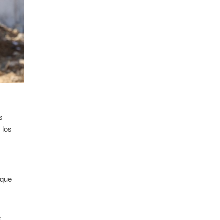
s
 los
n
 que
e