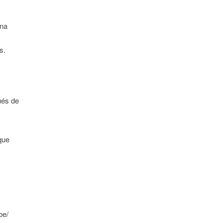
una
s.
ués de
que
be/