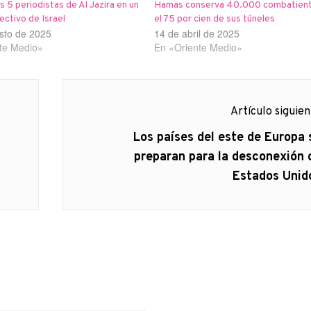
 5 periodistas de Al Jazira en un
Hamas conserva 40.000 combatient
ectivo de Israel
el 75 por cien de sus túneles
sto de 2025
14 de abril de 2025
te Medio»
En «Oriente Medio»
Artículo siguie
Artículo
Los países del este de Europa 
siguiente:
preparan para la desconexión 
Estados Unid