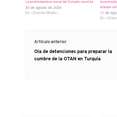
La podredumbre moral del Estado sionista
Asesinados
30 de agosto de 2024
ataque sel
En «Oriente Medio»
11 de ago
En «Orien
Navegación
Artículo anterior
de
Artículo
Ola de detenciones para preparar la
anterior
cumbre de la OTAN en Turquía
entradas