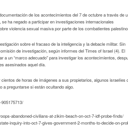
documentación de los acontecimientos del 7 de octubre a través de 
 se ha negado a participar en investigaciones internacionales
obre violencia sexual masiva por parte de los combatientes palestino
stigación sobre el fracaso de la inteligencia y la debacle militar. Sin
omisión de investigación, según informes del Times of Israel (4). El
llegar a un “marco adecuado” para investigar los acontecimientos, desp
líes asesinados aquel día.
er cientos de horas de imágenes a sus propietarios, algunos israelíes 
o a preguntarse si están ocultando algo.
w6-905175713/
troops-abandoned-civilians-at-zikim-beach-on-oct-7-idf-probe-finds/
-state-inquiry-into-oct-7-gives-government-2-months-to-decide-on-pro