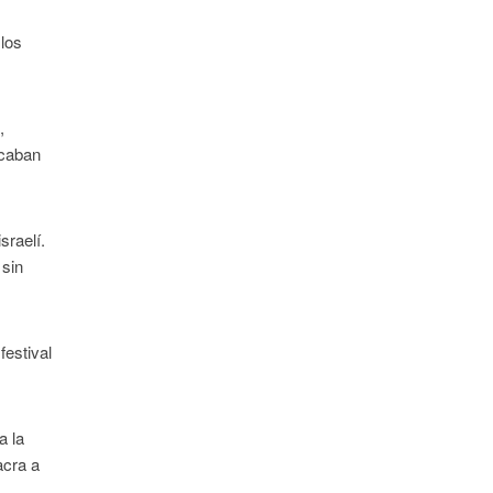
 los
,
scaban
sraelí.
 sin
festival
a la
acra a