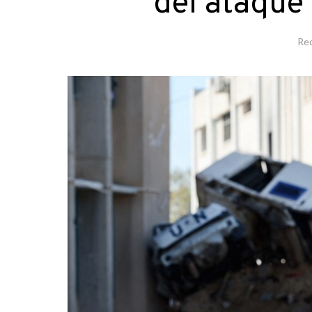
del ataque
Re