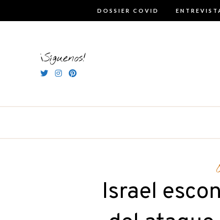
Skip
DOSSIER COVID
ENTREVIST
to
content
¡Síguenos!
Israel esco