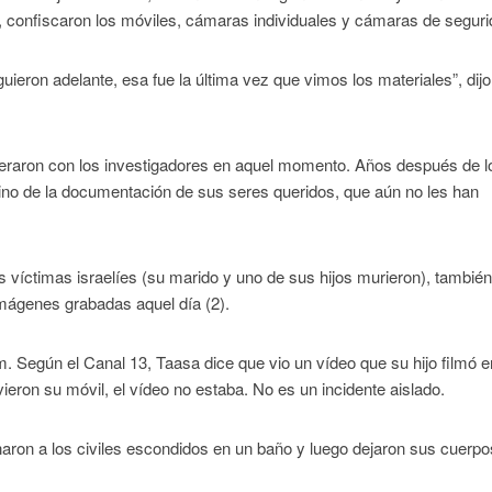
s, confiscaron los móviles, cámaras individuales y cámaras de seguri
ieron adelante, esa fue la última vez que vimos los materiales”, dijo
peraron con los investigadores en aquel momento. Años después de l
tino de la documentación de sus seres queridos, que aún no les han
víctimas israelíes (su marido y uno de sus hijos murieron), tambié
imágenes grabadas aquel día (2).
m. Según el Canal 13, Taasa dice que vio un vídeo que su hijo filmó e
eron su móvil, el vídeo no estaba. No es un incidente aislado.
aron a los civiles escondidos en un baño y luego dejaron sus cuerpo