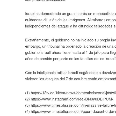
Israel ha demostrado un gran interés en monopolizar 
cuidadosa difusión de las imágenes. Al mismo tiempo,
independientes del ataque y ha difundido falsedades s
Extrañamente, el gobierno no ha iniciado su propia inve
embargo, un tribunal ha ordenado la creación de una c
gobierno israelí ahora tiene hasta el 1 de julio para 
años de presión por parte de las familias de los israe
Con la inteligencia militar israelí negándose a devolv
vivieron los ataques del 7 de octubre están empezand
(1) https://13tv.co.il/item/news/domestic/internal/jns
(2) https://www.instagram.com/reel/DN9yuDBjPUM/
(3) https://www.timesofisrael.com/in-massive-failure-
(4) https://www.timesofisrael.com/court-doesnt-order