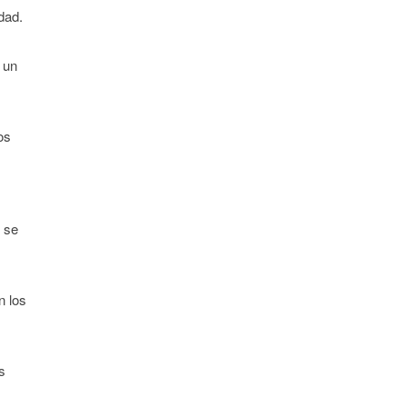
dad.
 un
os
n se
n los
s