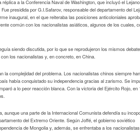
 réplica a la Conferencia Naval de Washington, que incluyó el Lejano
. Fue presidida por G.I.Safarov, responsable del departamento del Le
orme inaugural, en el que reiteraba las posiciones anticoloniales apro
frente común con los nacionalistas asiáticos, algunos de los cuales,
a seguía siendo discutida, por lo que se reprodujeron los mismos debate
con los nacionalistas y, en concreto, en China.
an la complejidad del problema. Los nacionalistas chinos siempre ha
país había conquistado su independencia gracias al zarismo. Se imp
amparó a lo peor reacción blanca. Con la victoria del Ejército Rojo, en
os.
cia, aunque una parte de la Internacional Comunista defendía su incop
Departamento del Extremo Oriente. Según Joffé, el gobierno soviético
dependencia de Mongolia y, además, se enfrentaba a los nacionalistas