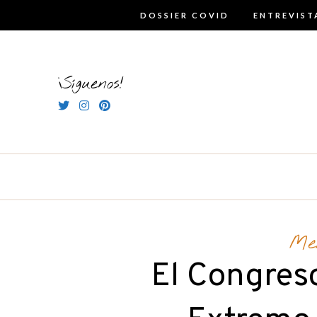
Skip
DOSSIER COVID
ENTREVIST
to
content
¡Síguenos!
Me
El Congreso