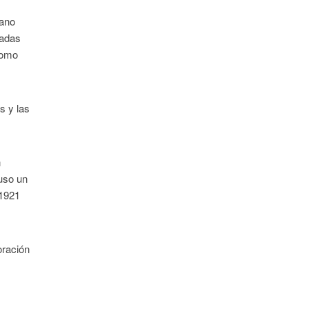
jano
badas
 como
s y las
n
uso un
 1921
oración