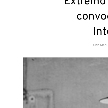
Extremo 
convoc
Int
Juan Manu