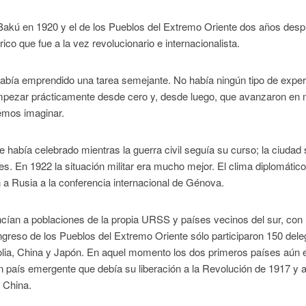
e Bakú en 1920 y el de los Pueblos del Extremo Oriente dos años des
rico que fue a la vez revolucionario e internacionalista.
había emprendido una tarea semejante. No había ningún tipo de exper
 empezar prácticamente desde cero y, desde luego, que avanzaron en
emos imaginar.
 había celebrado mientras la guerra civil seguía su curso; la ciudad 
. En 1922 la situación militar era mucho mejor. El clima diplomátic
n a Rusia a la conferencia internacional de Génova.
ncían a poblaciones de la propia URSS y países vecinos del sur, con
greso de los Pueblos del Extremo Oriente sólo participaron 150 del
olia, China y Japón. En aquel momento los dos primeros países aún 
 país emergente que debía su liberación a la Revolución de 1917 y a
n China.