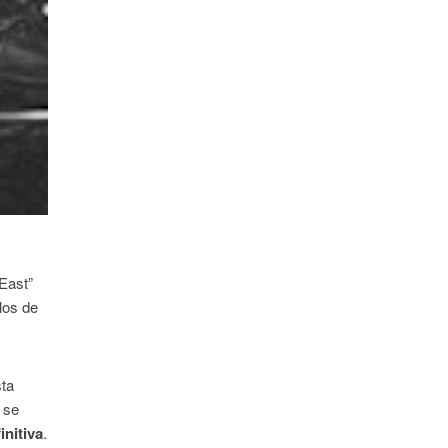
 East”
los de
sta
e se
nitiva
.