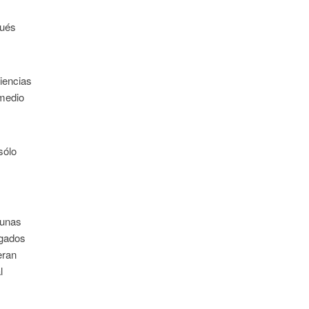
pués
iencias
 medio
sólo
o
 unas
egados
eran
l