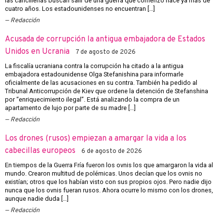
las cancillerías buscan salir de una guerra que comenzó hace ya más de
cuatro años. Los estadounidenses no encuentran […]
Redacción
Acusada de corrupción la antigua embajadora de Estados
Unidos en Ucrania
7 de agosto de 2026
La fiscalía ucraniana contra la corrupción ha citado a la antigua
embajadora estadounidense Olga Stefanishina para informarle
oficialmente de las acusaciones en su contra. También ha pedido al
Tribunal Anticorrupción de Kiev que ordene la detención de Stefanshina
por “enriquecimiento ilegal”. Está analizando la compra de un
apartamento de lujo por parte de su madre […]
Redacción
Los drones (rusos) empiezan a amargar la vida a los
cabecillas europeos
6 de agosto de 2026
En tiempos de la Guerra Fría fueron los ovnis los que amargaron la vida al
mundo. Crearon multitud de polémicas. Unos decían que los ovnis no
existían; otros que los habían visto con sus propios ojos. Pero nadie dijo
nunca que los ovnis fueran rusos. Ahora ocurre lo mismo con los drones,
aunque nadie duda […]
Redacción