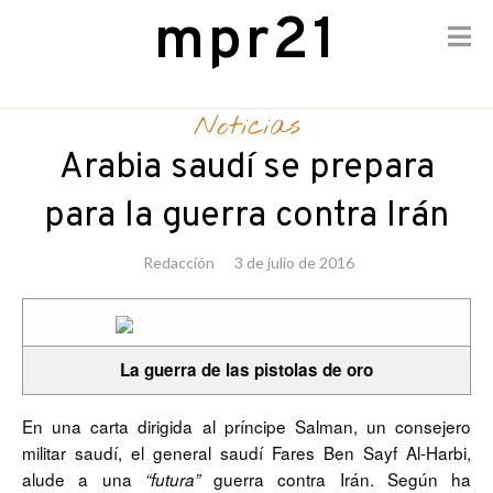
mpr21
Skip
to
Noticias
content
Arabia saudí se prepara
para la guerra contra Irán
Redacción
3 de julio de 2016
La guerra de las pistolas de oro
En una carta dirigida al príncipe Salman, un consejero
militar saudí, el general saudí Fares Ben Sayf Al-Harbi,
alude a una
guerra contra Irán. Según ha
“futura”