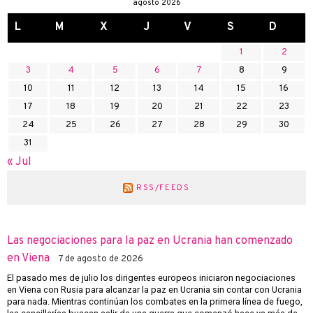
agosto 2026
L
M
X
J
V
S
D
1
2
3
4
5
6
7
8
9
10
11
12
13
14
15
16
17
18
19
20
21
22
23
24
25
26
27
28
29
30
31
« Jul
RSS/FEEDS
Las negociaciones para la paz en Ucrania han comenzado
en Viena
7 de agosto de 2026
El pasado mes de julio los dirigentes europeos iniciaron negociaciones
en Viena con Rusia para alcanzar la paz en Ucrania sin contar con Ucrania
para nada. Mientras continúan los combates en la primera línea de fuego,