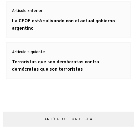
Navegación
Artículo anterior
de
Artículo
La CEOE está salivando con el actual gobierno
entradas
anterior
argentino
Artículo siguiente
Artículo
Terroristas que son demócratas contra
siguiente:
demócratas que son terroristas
ARTÍCULOS POR FECHA