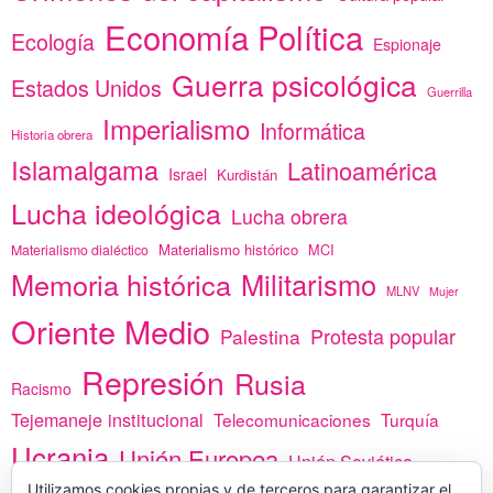
Economía Política
Ecología
Espionaje
Guerra psicológica
Estados Unidos
Guerrilla
Imperialismo
Informática
Historia obrera
Islamalgama
Latinoamérica
Israel
Kurdistán
Lucha ideológica
Lucha obrera
Materialismo histórico
MCI
Materialismo dialéctico
Memoria histórica
Militarismo
MLNV
Mujer
Oriente Medio
Protesta popular
Palestina
Represión
Rusia
Racismo
Tejemaneje institucional
Telecomunicaciones
Turquía
Ucrania
Unión Europea
Unión Soviética
Utilizamos cookies propias y de terceros para garantizar el