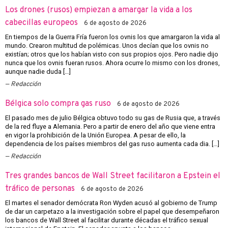
Los drones (rusos) empiezan a amargar la vida a los
cabecillas europeos
6 de agosto de 2026
En tiempos de la Guerra Fría fueron los ovnis los que amargaron la vida al
mundo. Crearon multitud de polémicas. Unos decían que los ovnis no
existían; otros que los habían visto con sus propios ojos. Pero nadie dijo
nunca que los ovnis fueran rusos. Ahora ocurre lo mismo con los drones,
aunque nadie duda […]
Redacción
Bélgica solo compra gas ruso
6 de agosto de 2026
El pasado mes de julio Bélgica obtuvo todo su gas de Rusia que, a través
de la red fluye a Alemania. Pero a partir de enero del año que viene entra
en vigor la prohibición de la Unión Europea. A pesar de ello, la
dependencia de los países miembros del gas ruso aumenta cada dia. […]
Redacción
Tres grandes bancos de Wall Street facilitaron a Epstein el
tráfico de personas
6 de agosto de 2026
El martes el senador demócrata Ron Wyden acusó al gobierno de Trump
de dar un carpetazo a la investigación sobre el papel que desempeñaron
los bancos de Wall Street al facilitar durante décadas el tráfico sexual