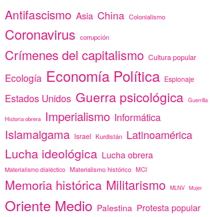
Antifascismo
China
Asia
Colonialismo
Coronavirus
corrupción
Crímenes del capitalismo
Cultura popular
Economía Política
Ecología
Espionaje
Guerra psicológica
Estados Unidos
Guerrilla
Imperialismo
Informática
Historia obrera
Islamalgama
Latinoamérica
Israel
Kurdistán
Lucha ideológica
Lucha obrera
Materialismo histórico
MCI
Materialismo dialéctico
Memoria histórica
Militarismo
MLNV
Mujer
Oriente Medio
Protesta popular
Palestina