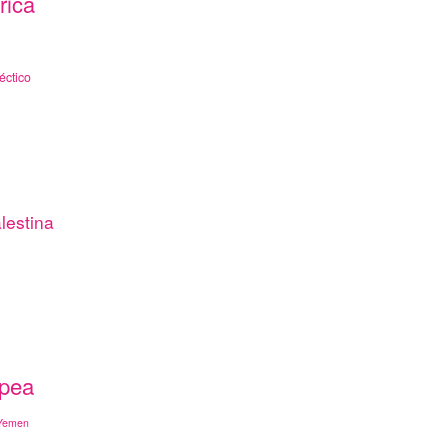
rica
éctico
lestina
opea
Yemen