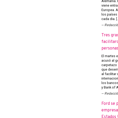
Alemania. 
viene entra
Europea. A
los países
cada dia. [
Redacci
Tres gra
facilitar
persona
El martes 
acusó al g
carpetazo 
que desemp
al facilita
internacion
los banco
y Bank of A
Redacci
Ford se 
empresas
Estados 