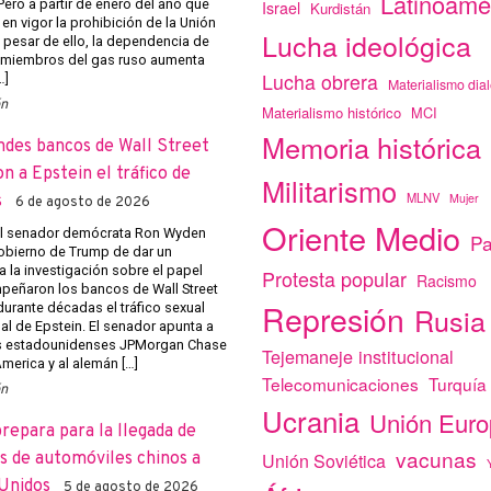
Latinoamé
Pero a partir de enero del año que
Israel
Kurdistán
 en vigor la prohibición de la Unión
Lucha ideológica
 pesar de ello, la dependencia de
 miembros del gas ruso aumenta
Lucha obrera
…]
Materialismo dial
ón
Materialismo histórico
MCI
Memoria histórica
ndes bancos de Wall Street
on a Epstein el tráfico de
Militarismo
MLNV
Mujer
s
6 de agosto de 2026
Oriente Medio
el senador demócrata Ron Wyden
Pa
obierno de Trump de dar un
a la investigación sobre el papel
Protesta popular
Racismo
eñaron los bancos de Wall Street
Represión
r durante décadas el tráfico sexual
Rusia
al de Epstein. El senador apunta a
s estadounidenses JPMorgan Chase
Tejemaneje institucional
merica y al alemán […]
Telecomunicaciones
Turquía
ón
Ucrania
Unión Eur
prepara para la llegada de
vacunas
Unión Soviética
 de automóviles chinos a
Unidos
5 de agosto de 2026