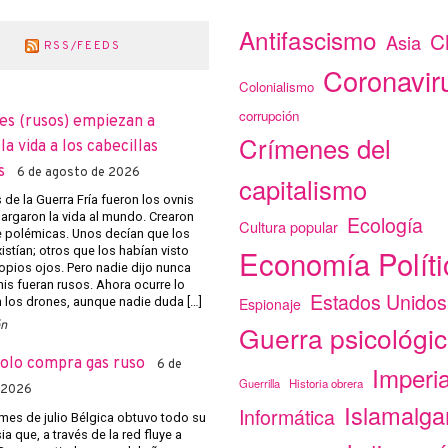
Antifascismo
C
Asia
RSS/FEEDS
Coronavir
Colonialismo
corrupción
es (rusos) empiezan a
Crímenes del
a vida a los cabecillas
s
6 de agosto de 2026
capitalismo
de la Guerra Fría fueron los ovnis
argaron la vida al mundo. Crearon
Ecología
Cultura popular
e polémicas. Unos decían que los
Economía Políti
istían; otros que los habían visto
opios ojos. Pero nadie dijo nunca
nis fueran rusos. Ahora ocurre lo
Estados Unidos
Espionaje
los drones, aunque nadie duda […]
ón
Guerra psicológi
solo compra gas ruso
6 de
Imperi
Guerrilla
Historia obrera
 2026
Islamalg
Informática
mes de julio Bélgica obtuvo todo su
a que, a través de la red fluye a