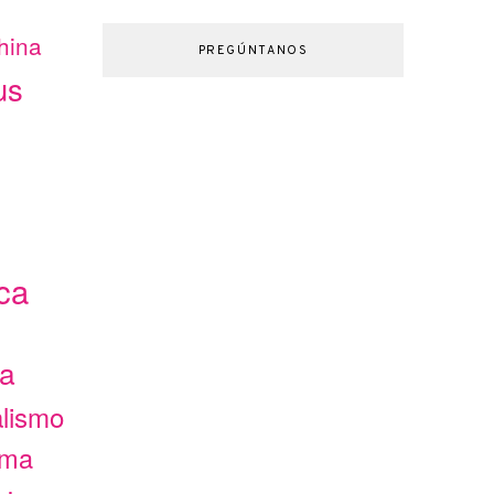
hina
PREGÚNTANOS
us
ca
ca
alismo
ama