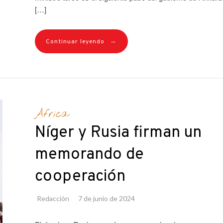
[…]
→
Continuar leyendo
África
Níger y Rusia firman un
memorando de
cooperación
Redacción
7 de junio de 2024