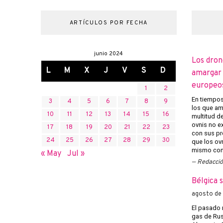
ARTÍCULOS POR FECHA
junio 2024
Los dron
L
M
X
J
V
S
D
amargar l
europeo
1
2
En tiempos 
3
4
5
6
7
8
9
los que am
10
11
12
13
14
15
16
multitud d
ovnis no ex
17
18
19
20
21
22
23
con sus pr
24
25
26
27
28
29
30
que los ov
mismo con 
« May
Jul »
Redacci
Bélgica 
agosto de
El pasado 
gas de Rusi