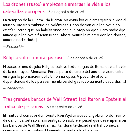
Los drones (rusos) empiezan a amargar la vida a los
cabecillas europeos
6 de agosto de 2026
En tiempos de la Guerra Fría fueron los ovnis los que amargaron la vida al
mundo. Crearon multitud de polémicas. Unos decían que los ovnis no
existían; otros que los habían visto con sus propios ojos. Pero nadie dijo
nunca que los ovnis fueran rusos. Ahora ocurre lo mismo con los drones,
aunque nadie duda […]
Redacción
Bélgica solo compra gas ruso
6 de agosto de 2026
El pasado mes de julio Bélgica obtuvo todo su gas de Rusia que, a través
de la red fluye a Alemania. Pero a partir de enero del año que viene entra
en vigor la prohibición de la Unión Europea. A pesar de ello, la
dependencia de los países miembros del gas ruso aumenta cada dia. […]
Redacción
Tres grandes bancos de Wall Street facilitaron a Epstein el
tráfico de personas
6 de agosto de 2026
El martes el senador demócrata Ron Wyden acusó al gobierno de Trump
de dar un carpetazo a la investigación sobre el papel que desempeñaron
los bancos de Wall Street al facilitar durante décadas el tráfico sexual
internacional de Epstein. El senador apunta a los bancos