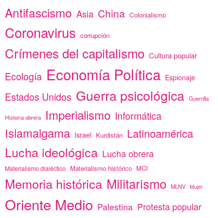
Antifascismo
China
Asia
Colonialismo
Coronavirus
corrupción
Crímenes del capitalismo
Cultura popular
Economía Política
Ecología
Espionaje
Guerra psicológica
Estados Unidos
Guerrilla
Imperialismo
Informática
Historia obrera
Islamalgama
Latinoamérica
Israel
Kurdistán
Lucha ideológica
Lucha obrera
Materialismo histórico
MCI
Materialismo dialéctico
Memoria histórica
Militarismo
MLNV
Mujer
Oriente Medio
Protesta popular
Palestina