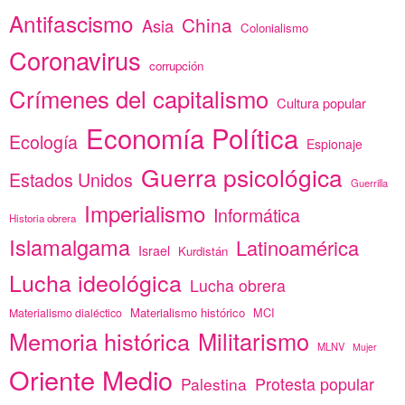
Antifascismo
China
Asia
Colonialismo
Coronavirus
corrupción
Crímenes del capitalismo
Cultura popular
Economía Política
Ecología
Espionaje
Guerra psicológica
Estados Unidos
Guerrilla
Imperialismo
Informática
Historia obrera
Islamalgama
Latinoamérica
Israel
Kurdistán
Lucha ideológica
Lucha obrera
Materialismo histórico
MCI
Materialismo dialéctico
Memoria histórica
Militarismo
MLNV
Mujer
Oriente Medio
Protesta popular
Palestina