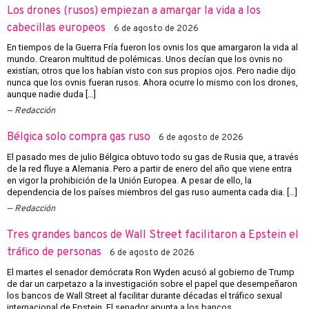
Los drones (rusos) empiezan a amargar la vida a los
cabecillas europeos
6 de agosto de 2026
En tiempos de la Guerra Fría fueron los ovnis los que amargaron la vida al
mundo. Crearon multitud de polémicas. Unos decían que los ovnis no
existían; otros que los habían visto con sus propios ojos. Pero nadie dijo
nunca que los ovnis fueran rusos. Ahora ocurre lo mismo con los drones,
aunque nadie duda […]
Redacción
Bélgica solo compra gas ruso
6 de agosto de 2026
El pasado mes de julio Bélgica obtuvo todo su gas de Rusia que, a través
de la red fluye a Alemania. Pero a partir de enero del año que viene entra
en vigor la prohibición de la Unión Europea. A pesar de ello, la
dependencia de los países miembros del gas ruso aumenta cada dia. […]
Redacción
Tres grandes bancos de Wall Street facilitaron a Epstein el
tráfico de personas
6 de agosto de 2026
El martes el senador demócrata Ron Wyden acusó al gobierno de Trump
de dar un carpetazo a la investigación sobre el papel que desempeñaron
los bancos de Wall Street al facilitar durante décadas el tráfico sexual
internacional de Epstein. El senador apunta a los bancos