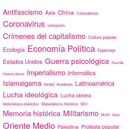
Antifascismo
China
Asia
Colonialismo
Coronavirus
corrupción
Crímenes del capitalismo
Cultura popular
Economía Política
Ecología
Espionaje
Guerra psicológica
Estados Unidos
Guerrilla
Imperialismo
Informática
Historia obrera
Islamalgama
Latinoamérica
Israel
Kurdistán
Lucha ideológica
Lucha obrera
Materialismo histórico
MCI
Materialismo dialéctico
Memoria histórica
Militarismo
MLNV
Mujer
Oriente Medio
Protesta popular
Palestina