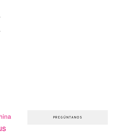
y
y
hina
PREGÚNTANOS
us