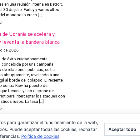
s en una reunión interna en Detroit,
l 30 de julio. Farley y varios altos
 del monopolio creen […]
ón
a de Ucrania se acelera y
 levanta la bandera blanca
to de 2026
 de éxito cuidadosamente
, concebida por una campaña
 de relaciones públicas, se ha
 abruptamente, revelando a una
gil al borde del colapso. El reciente
o contra Kiev ha puesto de
 que Ucrania ya no dispone de
riot para interceptar los ataques con
ísticos rusos. La tasa […]
ón
ros para garantizar el funcionamiento de la web,
cios. Puede aceptar todas las cookies, rechazar
Aceptar todo
eferencias.
Política de cookies