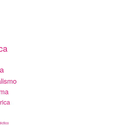
ca
ca
alismo
ama
rica
éctico