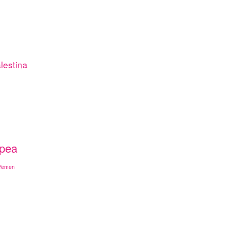
lestina
opea
Yemen