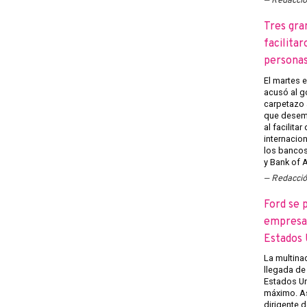
Redacci
Tres gra
facilitar
persona
El martes 
acusó al g
carpetazo 
que desemp
al facilita
internacion
los banco
y Bank of A
Redacci
Ford se 
empresas
Estados 
La multina
llegada de
Estados U
máximo. Así
dirigente d