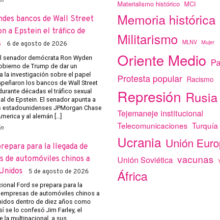
ón
Materialismo histórico
MCI
Memoria histórica
ndes bancos de Wall Street
on a Epstein el tráfico de
Militarismo
MLNV
Mujer
s
6 de agosto de 2026
Oriente Medio
el senador demócrata Ron Wyden
Pa
obierno de Trump de dar un
a la investigación sobre el papel
Protesta popular
Racismo
eñaron los bancos de Wall Street
Represión
r durante décadas el tráfico sexual
Rusia
al de Epstein. El senador apunta a
s estadounidenses JPMorgan Chase
Tejemaneje institucional
merica y al alemán […]
Telecomunicaciones
Turquía
ón
Ucrania
Unión Eur
prepara para la llegada de
vacunas
Unión Soviética
 de automóviles chinos a
Unidos
África
5 de agosto de 2026
cional Ford se prepara para la
 empresas de automóviles chinos a
nidos dentro de diez años como
 se lo confesó Jim Farley, el
e la multinacional, a sus