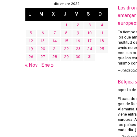
diciembre 2022
Los dron
L
M
X
J
V
S
D
amargar l
europeo
1
2
3
4
En tiempos 
5
6
7
8
9
10
11
los que am
12
13
14
15
16
17
18
multitud d
ovnis no ex
19
20
21
22
23
24
25
con sus pr
26
27
28
29
30
31
que los ov
mismo con 
« Nov
Ene »
Redacci
Bélgica 
agosto de
El pasado 
gas de Rusi
Alemania. 
viene entra
Europea. A
los países
cada dia. [