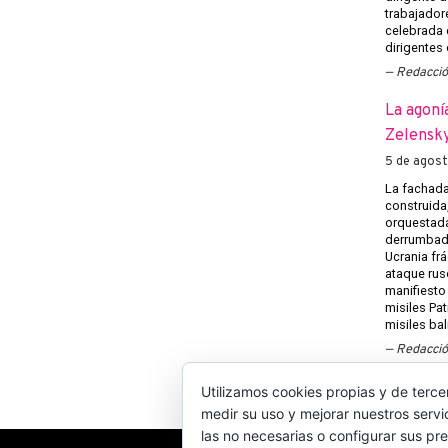
trabajadore
celebrada e
dirigentes
Redacci
La agoní
Zelensky
5 de agos
La fachada
construida
orquestada
derrumbado
Ucrania frá
ataque rus
manifiesto
misiles Pat
misiles bal
Redacci
Utilizamos cookies propias y de terce
medir su uso y mejorar nuestros servi
las no necesarias o configurar sus pr