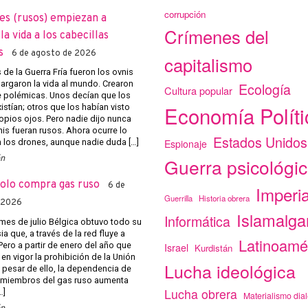
corrupción
es (rusos) empiezan a
Crímenes del
a vida a los cabecillas
s
6 de agosto de 2026
capitalismo
de la Guerra Fría fueron los ovnis
argaron la vida al mundo. Crearon
Ecología
Cultura popular
e polémicas. Unos decían que los
Economía Políti
istían; otros que los habían visto
opios ojos. Pero nadie dijo nunca
nis fueran rusos. Ahora ocurre lo
Estados Unidos
Espionaje
los drones, aunque nadie duda […]
ón
Guerra psicológi
solo compra gas ruso
6 de
Imperi
Guerrilla
Historia obrera
 2026
Islamalg
Informática
mes de julio Bélgica obtuvo todo su
a que, a través de la red fluye a
Latinoamé
Pero a partir de enero del año que
Israel
Kurdistán
 en vigor la prohibición de la Unión
Lucha ideológica
 pesar de ello, la dependencia de
 miembros del gas ruso aumenta
Lucha obrera
…]
Materialismo dial