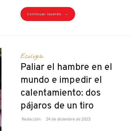
→
Continuar leyendo
Ecología
Paliar el hambre en el
mundo e impedir el
calentamiento: dos
pájaros de un tiro
Redacción
24 de diciembre de 2022