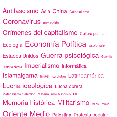
Antifascismo
China
Asia
Colonialismo
Coronavirus
corrupción
Crímenes del capitalismo
Cultura popular
Economía Política
Ecología
Espionaje
Guerra psicológica
Estados Unidos
Guerrilla
Imperialismo
Informática
Historia obrera
Islamalgama
Latinoamérica
Israel
Kurdistán
Lucha ideológica
Lucha obrera
Materialismo histórico
MCI
Materialismo dialéctico
Memoria histórica
Militarismo
MLNV
Mujer
Oriente Medio
Protesta popular
Palestina