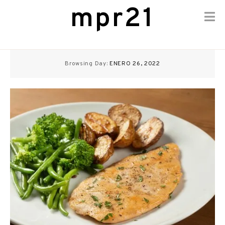
mpr21
Skip
to
Browsing Day:
ENERO 26, 2022
content