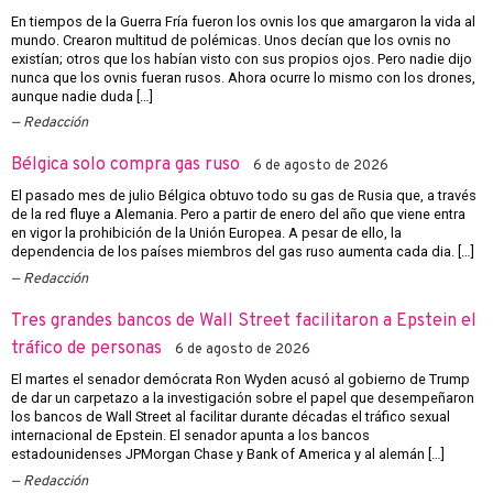
En tiempos de la Guerra Fría fueron los ovnis los que amargaron la vida al
mundo. Crearon multitud de polémicas. Unos decían que los ovnis no
existían; otros que los habían visto con sus propios ojos. Pero nadie dijo
nunca que los ovnis fueran rusos. Ahora ocurre lo mismo con los drones,
aunque nadie duda […]
Redacción
Bélgica solo compra gas ruso
6 de agosto de 2026
El pasado mes de julio Bélgica obtuvo todo su gas de Rusia que, a través
de la red fluye a Alemania. Pero a partir de enero del año que viene entra
en vigor la prohibición de la Unión Europea. A pesar de ello, la
dependencia de los países miembros del gas ruso aumenta cada dia. […]
Redacción
Tres grandes bancos de Wall Street facilitaron a Epstein el
tráfico de personas
6 de agosto de 2026
El martes el senador demócrata Ron Wyden acusó al gobierno de Trump
de dar un carpetazo a la investigación sobre el papel que desempeñaron
los bancos de Wall Street al facilitar durante décadas el tráfico sexual
internacional de Epstein. El senador apunta a los bancos
estadounidenses JPMorgan Chase y Bank of America y al alemán […]
Redacción