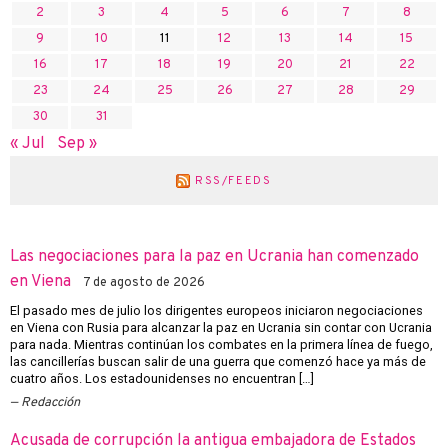
2
3
4
5
6
7
8
9
10
11
12
13
14
15
16
17
18
19
20
21
22
23
24
25
26
27
28
29
30
31
« Jul
Sep »
RSS/FEEDS
Las negociaciones para la paz en Ucrania han comenzado
en Viena
7 de agosto de 2026
El pasado mes de julio los dirigentes europeos iniciaron negociaciones
en Viena con Rusia para alcanzar la paz en Ucrania sin contar con Ucrania
para nada. Mientras continúan los combates en la primera línea de fuego,
las cancillerías buscan salir de una guerra que comenzó hace ya más de
cuatro años. Los estadounidenses no encuentran […]
Redacción
Acusada de corrupción la antigua embajadora de Estados