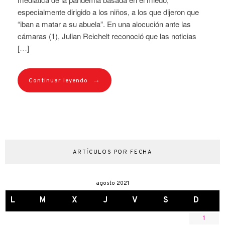
especialmente dirigido a los niños, a los que dijeron que
“iban a matar a su abuela”. En una alocución ante las
cámaras (1), Julian Reichelt reconoció que las noticias
[…]
→
Continuar leyendo
ARTÍCULOS POR FECHA
agosto 2021
L
M
X
J
V
S
D
1