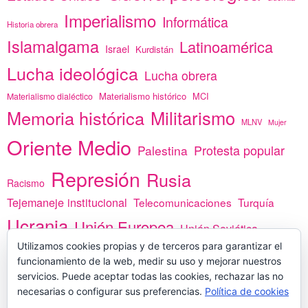
Imperialismo
Informática
Historia obrera
Islamalgama
Latinoamérica
Israel
Kurdistán
Lucha ideológica
Lucha obrera
Materialismo histórico
MCI
Materialismo dialéctico
Memoria histórica
Militarismo
MLNV
Mujer
Oriente Medio
Protesta popular
Palestina
Represión
Rusia
Racismo
Tejemaneje institucional
Telecomunicaciones
Turquía
Ucrania
Unión Europea
Unión Soviética
África
Utilizamos cookies propias y de terceros para garantizar el
vacunas
Yemen
funcionamiento de la web, medir su uso y mejorar nuestros
servicios. Puede aceptar todas las cookies, rechazar las no
necesarias o configurar sus preferencias.
Política de cookies
PREGÚNTANOS