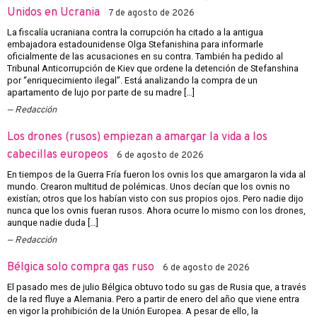
Unidos en Ucrania
7 de agosto de 2026
La fiscalía ucraniana contra la corrupción ha citado a la antigua
embajadora estadounidense Olga Stefanishina para informarle
oficialmente de las acusaciones en su contra. También ha pedido al
Tribunal Anticorrupción de Kiev que ordene la detención de Stefanshina
por “enriquecimiento ilegal”. Está analizando la compra de un
apartamento de lujo por parte de su madre […]
Redacción
Los drones (rusos) empiezan a amargar la vida a los
cabecillas europeos
6 de agosto de 2026
En tiempos de la Guerra Fría fueron los ovnis los que amargaron la vida al
mundo. Crearon multitud de polémicas. Unos decían que los ovnis no
existían; otros que los habían visto con sus propios ojos. Pero nadie dijo
nunca que los ovnis fueran rusos. Ahora ocurre lo mismo con los drones,
aunque nadie duda […]
Redacción
Bélgica solo compra gas ruso
6 de agosto de 2026
El pasado mes de julio Bélgica obtuvo todo su gas de Rusia que, a través
de la red fluye a Alemania. Pero a partir de enero del año que viene entra
en vigor la prohibición de la Unión Europea. A pesar de ello, la