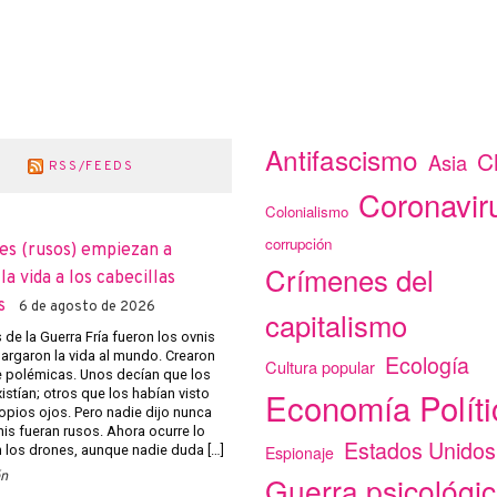
Antifascismo
C
Asia
RSS/FEEDS
Coronavir
Colonialismo
corrupción
es (rusos) empiezan a
Crímenes del
a vida a los cabecillas
s
6 de agosto de 2026
capitalismo
de la Guerra Fría fueron los ovnis
argaron la vida al mundo. Crearon
Ecología
Cultura popular
e polémicas. Unos decían que los
Economía Políti
istían; otros que los habían visto
opios ojos. Pero nadie dijo nunca
nis fueran rusos. Ahora ocurre lo
Estados Unidos
Espionaje
los drones, aunque nadie duda […]
ón
Guerra psicológi