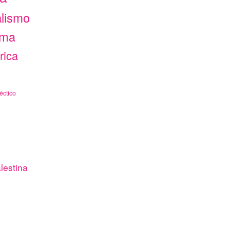
alismo
ama
rica
éctico
lestina