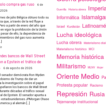
solo compra gas ruso
6 de
Imperi
Guerrilla
Historia obrera
 2026
Islamalg
Informática
mes de julio Bélgica obtuvo todo su
a que, a través de la red fluye a
Latinoamé
Pero a partir de enero del año que
Israel
Kurdistán
 en vigor la prohibición de la Unión
Lucha ideológica
 pesar de ello, la dependencia de
 miembros del gas ruso aumenta
Lucha obrera
…]
Materialismo dial
ón
Materialismo histórico
MCI
Memoria histórica
ndes bancos de Wall Street
on a Epstein el tráfico de
Militarismo
MLNV
Mujer
s
6 de agosto de 2026
Oriente Medio
el senador demócrata Ron Wyden
Pa
obierno de Trump de dar un
a la investigación sobre el papel
Protesta popular
Racismo
eñaron los bancos de Wall Street
Represión
r durante décadas el tráfico sexual
Rusia
al de Epstein. El senador apunta a
s estadounidenses JPMorgan Chase
Tejemaneje institucional
merica y al alemán […]