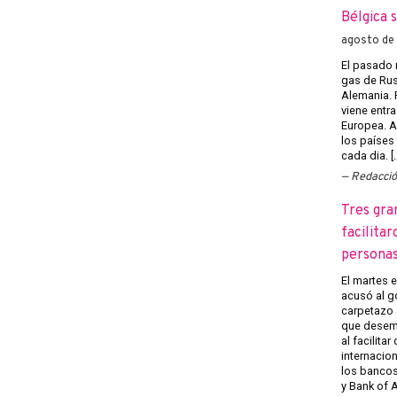
Bélgica 
agosto de
El pasado 
gas de Rusi
Alemania. 
viene entra
Europea. A
los países
cada dia. [
Redacci
Tres gra
facilitar
persona
El martes 
acusó al g
carpetazo 
que desemp
al facilita
internacion
los banco
y Bank of A