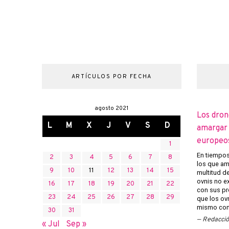
ARTÍCULOS POR FECHA
agosto 2021
Los dron
L
M
X
J
V
S
D
amargar l
europeo
1
En tiempos 
2
3
4
5
6
7
8
los que am
9
10
11
12
13
14
15
multitud d
ovnis no ex
16
17
18
19
20
21
22
con sus pr
23
24
25
26
27
28
29
que los ov
mismo con 
30
31
Redacci
« Jul
Sep »