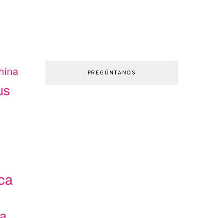
hina
PREGÚNTANOS
us
ca
ca