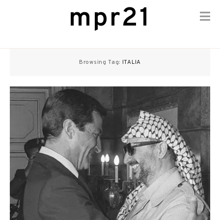
mpr21
Skip
to
Browsing Tag:
ITALIA
content