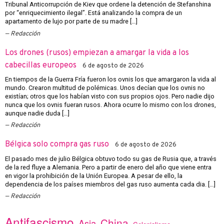
Tribunal Anticorrupción de Kiev que ordene la detención de Stefanshina
por “enriquecimiento ilegal”. Está analizando la compra de un
apartamento de lujo por parte de su madre […]
Redacción
Los drones (rusos) empiezan a amargar la vida a los
cabecillas europeos
6 de agosto de 2026
En tiempos de la Guerra Fría fueron los ovnis los que amargaron la vida al
mundo. Crearon multitud de polémicas. Unos decían que los ovnis no
existían; otros que los habían visto con sus propios ojos. Pero nadie dijo
nunca que los ovnis fueran rusos. Ahora ocurre lo mismo con los drones,
aunque nadie duda […]
Redacción
Bélgica solo compra gas ruso
6 de agosto de 2026
El pasado mes de julio Bélgica obtuvo todo su gas de Rusia que, a través
de la red fluye a Alemania. Pero a partir de enero del año que viene entra
en vigor la prohibición de la Unión Europea. A pesar de ello, la
dependencia de los países miembros del gas ruso aumenta cada dia. […]
Redacción
Antifascismo
China
Asia