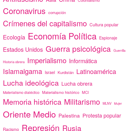
Colonialismo
Coronavirus
corrupción
Crímenes del capitalismo
Cultura popular
Economía Política
Ecología
Espionaje
Guerra psicológica
Estados Unidos
Guerrilla
Imperialismo
Informática
Historia obrera
Islamalgama
Latinoamérica
Israel
Kurdistán
Lucha ideológica
Lucha obrera
Materialismo histórico
MCI
Materialismo dialéctico
Memoria histórica
Militarismo
MLNV
Mujer
Oriente Medio
Protesta popular
Palestina
Represión
Rusia
Racismo