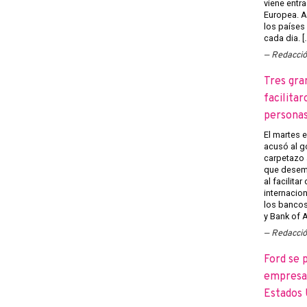
viene entra
Europea. A
los países
cada dia. [
Redacci
Tres gra
facilitar
persona
El martes 
acusó al g
carpetazo 
que desemp
al facilita
internacion
los banco
y Bank of A
Redacci
Ford se 
empresas
Estados 