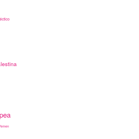
éctico
lestina
opea
Yemen