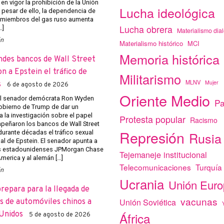
 en vigor la prohibición de la Unión
Lucha ideológica
 pesar de ello, la dependencia de
 miembros del gas ruso aumenta
Lucha obrera
…]
Materialismo dial
ón
Materialismo histórico
MCI
Memoria histórica
ndes bancos de Wall Street
on a Epstein el tráfico de
Militarismo
MLNV
Mujer
s
6 de agosto de 2026
Oriente Medio
el senador demócrata Ron Wyden
Pa
obierno de Trump de dar un
a la investigación sobre el papel
Protesta popular
Racismo
eñaron los bancos de Wall Street
Represión
r durante décadas el tráfico sexual
Rusia
al de Epstein. El senador apunta a
s estadounidenses JPMorgan Chase
Tejemaneje institucional
merica y al alemán […]
Telecomunicaciones
Turquía
ón
Ucrania
Unión Eur
prepara para la llegada de
vacunas
Unión Soviética
 de automóviles chinos a
Unidos
África
5 de agosto de 2026