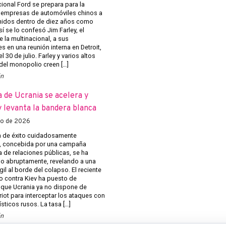
cional Ford se prepara para la
 empresas de automóviles chinos a
nidos dentro de diez años como
 se lo confesó Jim Farley, el
e la multinacional, a sus
s en una reunión interna en Detroit,
l 30 de julio. Farley y varios altos
 del monopolio creen […]
ón
a de Ucrania se acelera y
 levanta la bandera blanca
to de 2026
 de éxito cuidadosamente
, concebida por una campaña
 de relaciones públicas, se ha
 abruptamente, revelando a una
gil al borde del colapso. El reciente
o contra Kiev ha puesto de
 que Ucrania ya no dispone de
riot para interceptar los ataques con
ísticos rusos. La tasa […]
ón