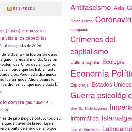
Antifascismo
C
Asia
RSS/FEEDS
Coronavir
Colonialismo
corrupción
es (rusos) empiezan a
Crímenes del
a vida a los cabecillas
s
6 de agosto de 2026
capitalismo
de la Guerra Fría fueron los ovnis
argaron la vida al mundo. Crearon
Ecología
Cultura popular
e polémicas. Unos decían que los
Economía Políti
istían; otros que los habían visto
opios ojos. Pero nadie dijo nunca
nis fueran rusos. Ahora ocurre lo
Estados Unidos
Espionaje
los drones, aunque nadie duda […]
ón
Guerra psicológi
solo compra gas ruso
6 de
Imperi
Guerrilla
Historia obrera
 2026
Islamalg
Informática
mes de julio Bélgica obtuvo todo su
a que, a través de la red fluye a
Latinoamé
Pero a partir de enero del año que
Israel
Kurdistán