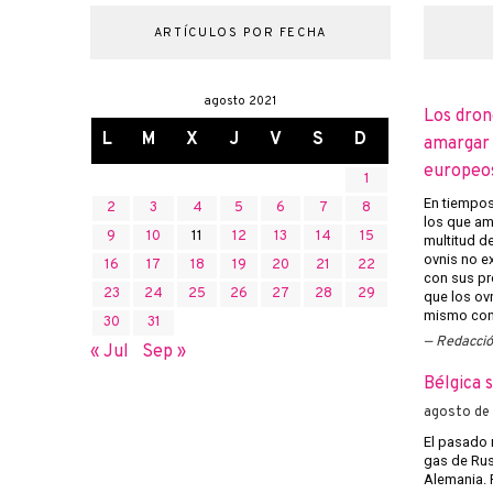
ARTÍCULOS POR FECHA
agosto 2021
Los dron
L
M
X
J
V
S
D
amargar l
europeo
1
En tiempos 
2
3
4
5
6
7
8
los que am
9
10
11
12
13
14
15
multitud d
ovnis no ex
16
17
18
19
20
21
22
con sus pr
23
24
25
26
27
28
29
que los ov
mismo con 
30
31
Redacci
« Jul
Sep »
Bélgica 
agosto de
El pasado 
gas de Rusi
Alemania. 