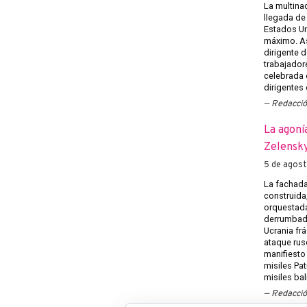
La multina
llegada de
Estados U
máximo. Así
dirigente d
trabajadore
celebrada e
dirigentes
Redacci
La agoní
Zelensky
5 de agos
La fachada
construida
orquestada
derrumbado
Ucrania frá
ataque rus
manifiesto
misiles Pat
misiles bal
Redacci