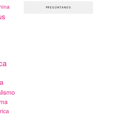
hina
PREGÚNTANOS
us
ca
ca
alismo
ama
rica