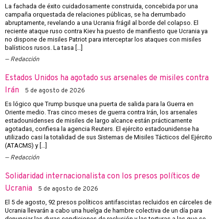
La fachada de éxito cuidadosamente construida, concebida por una
campaña orquestada de relaciones públicas, se ha derrumbado
abruptamente, revelando a una Ucrania frágil al borde del colapso. El
reciente ataque ruso contra Kiev ha puesto de manifiesto que Ucrania ya
no dispone de misiles Patriot para interceptar los ataques con misiles
balísticos rusos. La tasa […]
Redacción
Estados Unidos ha agotado sus arsenales de misiles contra
Irán
5 de agosto de 2026
Es lógico que Trump busque una puerta de salida para la Guerra en
Oriente medio. Tras cinco meses de guerra contra Irán, los arsenales
estadounidenses de misiles de largo alcance están prácticamente
agotadas, confiesa la agencia Reuters. El ejército estadounidense ha
utilizado casi la totalidad de sus Sistemas de Misiles Tácticos del Ejército
(ATACMS) y […]
Redacción
Solidaridad internacionalista con los presos políticos de
Ucrania
5 de agosto de 2026
El 5 de agosto, 92 presos políticos antifascistas recluidos en cárceles de
Ucrania llevarán a cabo una huelga de hambre colectiva de un día para
denunciar las duras condiciones de reclusión y las torturas a las que se