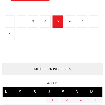
«
‹
3
4
5
6
7
›
»
ARTÍCULOS POR FECHA
abril 2021
L
M
X
J
V
S
D
1
2
3
4