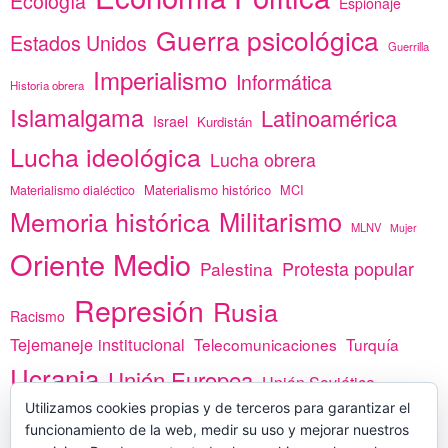
Ecología
Espionaje
Guerra psicológica
Estados Unidos
Guerrilla
Imperialismo
Informática
Historia obrera
Islamalgama
Latinoamérica
Israel
Kurdistán
Lucha ideológica
Lucha obrera
Materialismo histórico
MCI
Materialismo dialéctico
Memoria histórica
Militarismo
MLNV
Mujer
Oriente Medio
Protesta popular
Palestina
Represión
Rusia
Racismo
Tejemaneje institucional
Telecomunicaciones
Turquía
Ucrania
Unión Europea
Unión Soviética
África
Utilizamos cookies propias y de terceros para garantizar el
vacunas
Yemen
funcionamiento de la web, medir su uso y mejorar nuestros