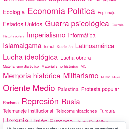
Economía Política
Ecología
Espionaje
Guerra psicológica
Estados Unidos
Guerrilla
Imperialismo
Informática
Historia obrera
Islamalgama
Latinoamérica
Israel
Kurdistán
Lucha ideológica
Lucha obrera
Materialismo histórico
MCI
Materialismo dialéctico
Memoria histórica
Militarismo
MLNV
Mujer
Oriente Medio
Protesta popular
Palestina
Represión
Rusia
Racismo
Tejemaneje institucional
Telecomunicaciones
Turquía
Ucrania
Unión Europea
Unión Soviética
Utilizamos cookies propias y de terceros para garantizar el