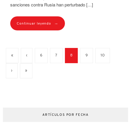
sanciones contra Rusia han perturbado […]
→
Continuar leyendo
«
‹
6
7
8
9
10
›
»
ARTÍCULOS POR FECHA