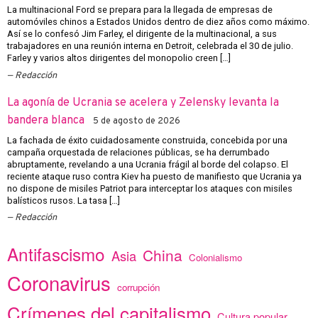
La multinacional Ford se prepara para la llegada de empresas de
automóviles chinos a Estados Unidos dentro de diez años como máximo.
Así se lo confesó Jim Farley, el dirigente de la multinacional, a sus
trabajadores en una reunión interna en Detroit, celebrada el 30 de julio.
Farley y varios altos dirigentes del monopolio creen […]
Redacción
La agonía de Ucrania se acelera y Zelensky levanta la
bandera blanca
5 de agosto de 2026
La fachada de éxito cuidadosamente construida, concebida por una
campaña orquestada de relaciones públicas, se ha derrumbado
abruptamente, revelando a una Ucrania frágil al borde del colapso. El
reciente ataque ruso contra Kiev ha puesto de manifiesto que Ucrania ya
no dispone de misiles Patriot para interceptar los ataques con misiles
balísticos rusos. La tasa […]
Redacción
Antifascismo
China
Asia
Colonialismo
Coronavirus
corrupción
Crímenes del capitalismo
Cultura popular