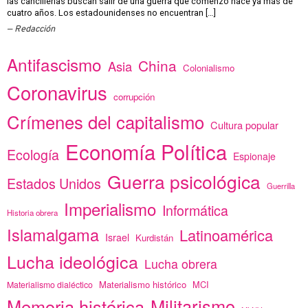
las cancillerías buscan salir de una guerra que comenzó hace ya más de
cuatro años. Los estadounidenses no encuentran […]
Redacción
Antifascismo
China
Asia
Colonialismo
Coronavirus
corrupción
Crímenes del capitalismo
Cultura popular
Economía Política
Ecología
Espionaje
Guerra psicológica
Estados Unidos
Guerrilla
Imperialismo
Informática
Historia obrera
Islamalgama
Latinoamérica
Israel
Kurdistán
Lucha ideológica
Lucha obrera
Materialismo histórico
MCI
Materialismo dialéctico
Memoria histórica
Militarismo