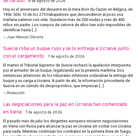
de carbón
8 de agosto de 2026
Hoy es el aniversario del desastre en la mina Bois du Cazier, en Bélgica, de
1956. Sólo 13 de los 275 trabajadores que descendieron al pozo esa
mañana salieron con vida. Quedaron más de 200 viudas y más de 400
niños sin padre. Los cuerpos de catorce de ellos han sido imposibles de
identificar hasta […]
Juan Manuel Olarieta
Suecia roba un buque ruso y se lo entrega a Ucrania junto
con el cargamento
7 de agosto de 2026
El martes el Tribunal Supremo de Suecia rechazó la apelación interpuesta
por el armador de un buque, legalizando así la piratería marítima. Dos
sentencias anteriores de los tribunales inferiores ordenaban la entrega del
buque y su carga a Ucrania. A partir de ahí, la información procedente de
Suecia es un cúmulo de despropósitos, que empiezan […]
Redacción
Las negociaciones para la paz en Ucrania han comenzado
en Viena
7 de agosto de 2026
El pasado mes de julio los dirigentes europeos iniciaron negociaciones
en Viena con Rusia para alcanzar la paz en Ucrania sin contar con Ucrania
para nada. Mientras continúan los combates en la primera línea de fuego,