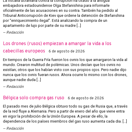
La fiscalía ucraniana contra la corrupción ha citado a la antigua
embajadora estadounidense Olga Stefanishina para informarle
oficialmente de las acusaciones en su contra. También ha pedido al
Tribunal Anticorrupción de Kiev que ordene la detención de Stefanshina
por “enriquecimiento ilegal”. Está analizando la compra de un
apartamento de lujo por parte de su madre […]
Redacción
Los drones (rusos) empiezan a amargar la vida a los
cabecillas europeos
6 de agosto de 2026
En tiempos de la Guerra Fría fueron los ovnis los que amargaron la vida al
mundo. Crearon multitud de polémicas. Unos decían que los ovnis no
existían; otros que los habían visto con sus propios ojos. Pero nadie dijo
nunca que los ovnis fueran rusos. Ahora ocurre lo mismo con los drones,
aunque nadie duda […]
Redacción
Bélgica solo compra gas ruso
6 de agosto de 2026
El pasado mes de julio Bélgica obtuvo todo su gas de Rusia que, a través
de la red fluye a Alemania. Pero a partir de enero del año que viene entra
en vigor la prohibición de la Unión Europea. A pesar de ello, la
dependencia de los países miembros del gas ruso aumenta cada dia. […]
Redacción