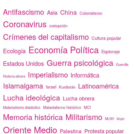
Antifascismo
China
Asia
Colonialismo
Coronavirus
corrupción
Crímenes del capitalismo
Cultura popular
Economía Política
Ecología
Espionaje
Guerra psicológica
Estados Unidos
Guerrilla
Imperialismo
Informática
Historia obrera
Islamalgama
Latinoamérica
Israel
Kurdistán
Lucha ideológica
Lucha obrera
Materialismo histórico
MCI
Materialismo dialéctico
Memoria histórica
Militarismo
MLNV
Mujer
Oriente Medio
Protesta popular
Palestina