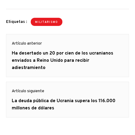
Etiquetas :
MILITARISMO
Navegación
Artículo anterior
de
Artículo
Ha desertado un 20 por cien de los ucranianos
entradas
anterior
enviados a Reino Unido para recibir
adiestramiento
Artículo siguiente
Artículo
La deuda pública de Ucrania supera los 116.000
siguiente:
millones de dólares