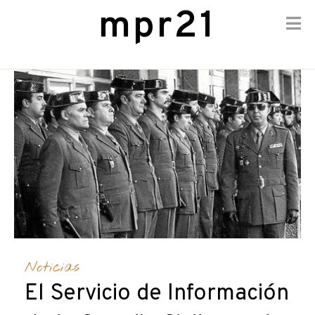
mpr21
Skip
to
content
Noticias
El Servicio de Información