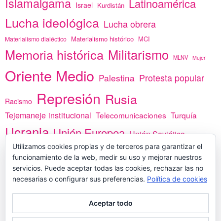
Islamalgama
Latinoamérica
Israel
Kurdistán
Lucha ideológica
Lucha obrera
Materialismo histórico
MCI
Materialismo dialéctico
Memoria histórica
Militarismo
MLNV
Mujer
Oriente Medio
Protesta popular
Palestina
Represión
Rusia
Racismo
Tejemaneje institucional
Telecomunicaciones
Turquía
Ucrania
Unión Europea
Unión Soviética
Utilizamos cookies propias y de terceros para garantizar el
África
vacunas
Yemen
funcionamiento de la web, medir su uso y mejorar nuestros
servicios. Puede aceptar todas las cookies, rechazar las no
necesarias o configurar sus preferencias.
Política de cookies
PREGÚNTANOS
Aceptar todo