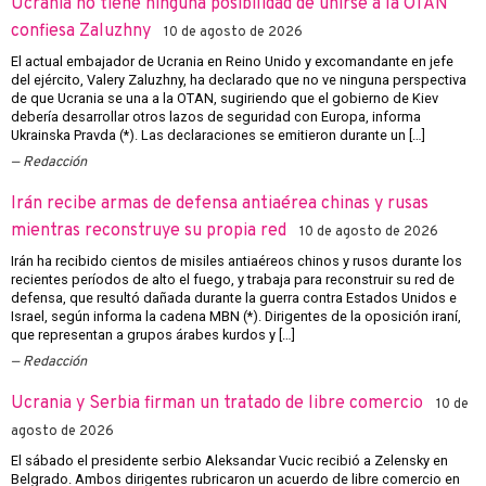
Ucrania no tiene ninguna posibilidad de unirse a la OTAN
confiesa Zaluzhny
10 de agosto de 2026
El actual embajador de Ucrania en Reino Unido y excomandante en jefe
del ejército, Valery Zaluzhny, ha declarado que no ve ninguna perspectiva
de que Ucrania se una a la OTAN, sugiriendo que el gobierno de Kiev
debería desarrollar otros lazos de seguridad con Europa, informa
Ukrainska Pravda (*). Las declaraciones se emitieron durante un […]
Redacción
Irán recibe armas de defensa antiaérea chinas y rusas
mientras reconstruye su propia red
10 de agosto de 2026
Irán ha recibido cientos de misiles antiaéreos chinos y rusos durante los
recientes períodos de alto el fuego, y trabaja para reconstruir su red de
defensa, que resultó dañada durante la guerra contra Estados Unidos e
Israel, según informa la cadena MBN (*). Dirigentes de la oposición iraní,
que representan a grupos árabes kurdos y […]
Redacción
Ucrania y Serbia firman un tratado de libre comercio
10 de
agosto de 2026
El sábado el presidente serbio Aleksandar Vucic recibió a Zelensky en
Belgrado. Ambos dirigentes rubricaron un acuerdo de libre comercio en