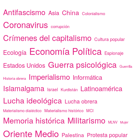
Antifascismo
China
Asia
Colonialismo
Coronavirus
corrupción
Crímenes del capitalismo
Cultura popular
Economía Política
Ecología
Espionaje
Guerra psicológica
Estados Unidos
Guerrilla
Imperialismo
Informática
Historia obrera
Islamalgama
Latinoamérica
Israel
Kurdistán
Lucha ideológica
Lucha obrera
Materialismo histórico
MCI
Materialismo dialéctico
Memoria histórica
Militarismo
MLNV
Mujer
Oriente Medio
Protesta popular
Palestina