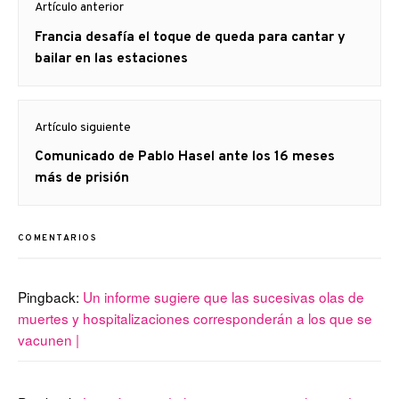
Artículo anterior
de
Artículo
Francia desafía el toque de queda para cantar y
entradas
anterior
bailar en las estaciones
Artículo siguiente
Artículo
Comunicado de Pablo Hasel ante los 16 meses
siguiente:
más de prisión
COMENTARIOS
Pingback:
Un informe sugiere que las sucesivas olas de
muertes y hospitalizaciones corresponderán a los que se
vacunen |