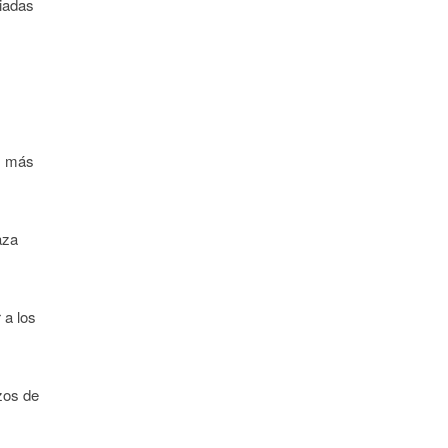
ciadas
es más
aza
 a los
rzos de