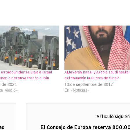
 estadounidense viaja a Israel
¿Llevarán Israel y Arabia saudí hasta 
inar la defensa frente a Irán
extenuación la Guerra de Siria?
il de 2024
13 de septiembre de 2017
te Medio»
En «Noticias»
Artículo siguie
Artículo
as
El Consejo de Europa reserva 800.0