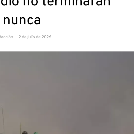
dio no terminarán
nunca
dacción
2 de julio de 2026