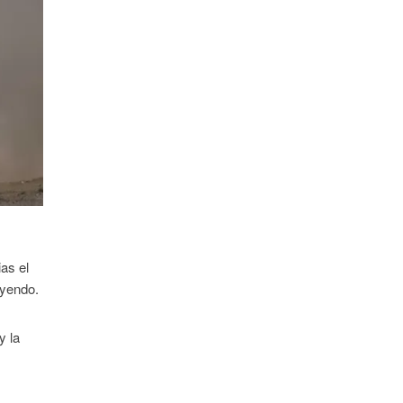
as el
uyendo.
y la