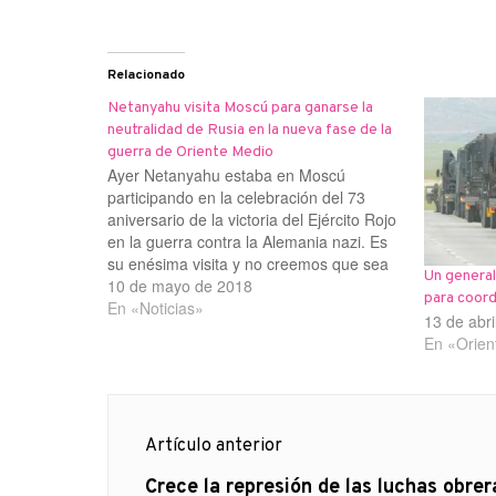
Relacionado
Netanyahu visita Moscú para ganarse la
neutralidad de Rusia en la nueva fase de la
guerra de Oriente Medio
Ayer Netanyahu estaba en Moscú
participando en la celebración del 73
aniversario de la victoria del Ejército Rojo
en la guerra contra la Alemania nazi. Es
su enésima visita y no creemos que sea
Un general
por cortesía, sino para convencer a Putin
10 de mayo de 2018
para coord
de que rompa su alianza con Irán en
En «Noticias»
13 de abr
Siria.Ahora…
En «Orien
Navegación
Artículo anterior
de
Artículo
Crece la represión de las luchas obrer