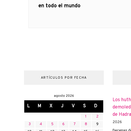
anterior
en todo el mundo
entradas
ARTÍCULOS POR FECHA
agosto 2026
Los huth
L
M
X
J
V
S
D
demoledo
de Hadr
1
2
2026
3
4
5
6
7
8
9
Decenas de