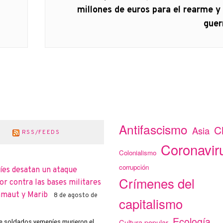
siguiente:
millones de euros para el rearme y 
guer
Antifascismo
C
Asia
RSS/FEEDS
Coronavir
Colonialismo
corrupción
íes desatan un ataque
Crímenes del
r contra las bases militares
amaut y Marib
8 de agosto de
capitalismo
Ecología
Cultura popular
 soldados yemeníes murieron el