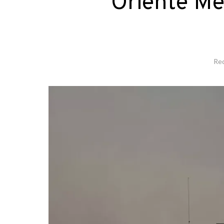
Oriente Me
Re