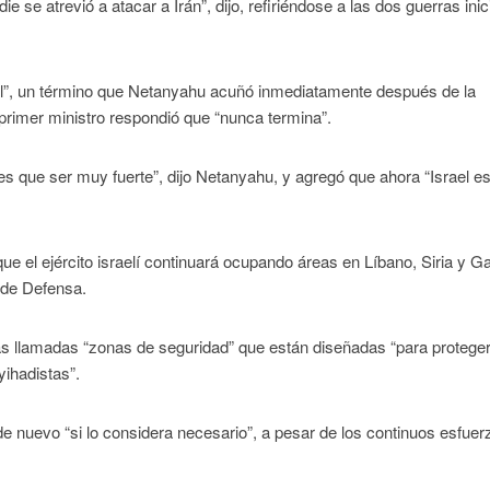
 se atrevió a atacar a Irán”, dijo, refiriéndose a las dos guerras ini
total”, un término que Netanyahu acuñó inmediatamente después de la
 primer ministro respondió que “nunca termina”.
enes que ser muy fuerte”, dijo Netanyahu, y agregó que ahora “Israel 
 que el ejército israelí continuará ocupando áreas en Líbano, Siria y G
 de Defensa.
las llamadas “zonas de seguridad” que están diseñadas “para proteger
yihadistas”.
n de nuevo “si lo considera necesario”, a pesar de los continuos esfue