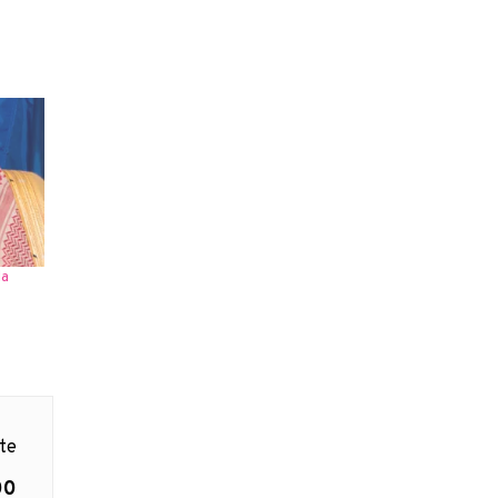
la
nte
00