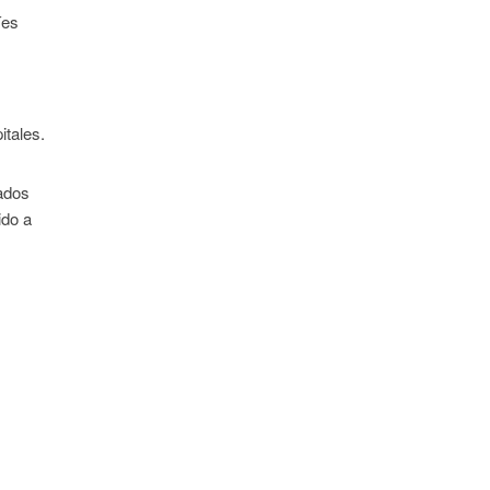
íes
itales.
rados
ido a