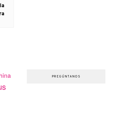
la
ra
hina
PREGÚNTANOS
us