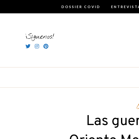
Skip
DOSSIER COVID
ENTREVIST
to
content
¡Síguenos!
Las guer