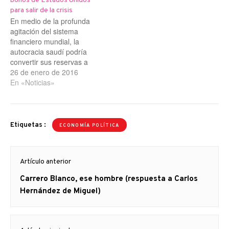
bonos de Estados Unidos
para salir de la crisis
En medio de la profunda
agitación del sistema
financiero mundial, la
autocracia saudí podría
convertir sus reservas a
corto plazo en activos
26 de enero de 2016
líquidos para cerrar los
En «Noticias»
compromisos
presupuestarios y apoyar
su moneda, y quedarse
con los bonos a largo
Etiquetas :
ECONOMÍA POLÍTICA
plazo. Tan sólo el año
pasado, Arabia saudí
Navegación
vendió casi 100.000…
Artículo anterior
de
Artículo
Carrero Blanco, ese hombre (respuesta a Carlos
entradas
anterior
Hernández de Miguel)