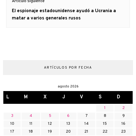
Artículo siguiente
Artículo
El espionaje estadounidense ayudó a Ucrania a
siguiente:
matar a varios generales rusos
ARTÍCULOS POR FECHA
agosto 2026
L
M
X
J
V
S
D
1
2
3
4
5
6
7
8
9
10
11
12
13
14
15
16
17
18
19
20
21
22
23