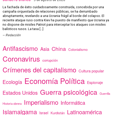
bandera blanca
5 de agosto de 2026
La fachada de éxito cuidadosamente construida, concebida por una
campaña orquestada de relaciones públicas, se ha derrumbado
abruptamente, revelando a una Ucrania frágil al borde del colapso. El
reciente ataque ruso contra Kiev ha puesto de manifiesto que Ucrania ya
no dispone de misiles Patriot para interceptar los ataques con misiles
balísticos rusos. La tasa […]
Redacción
Antifascismo
China
Asia
Colonialismo
Coronavirus
corrupción
Crímenes del capitalismo
Cultura popular
Economía Política
Ecología
Espionaje
Guerra psicológica
Estados Unidos
Guerrilla
Imperialismo
Informática
Historia obrera
Islamalgama
Latinoamérica
Israel
Kurdistán