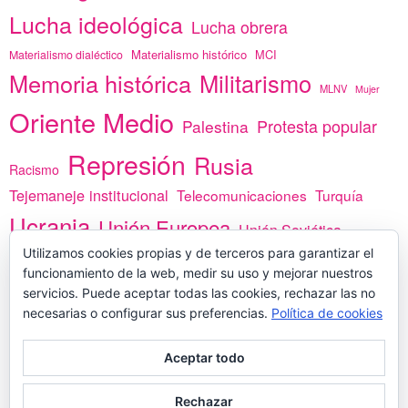
Lucha ideológica
Lucha obrera
Materialismo histórico
MCI
Materialismo dialéctico
Memoria histórica
Militarismo
MLNV
Mujer
Oriente Medio
Protesta popular
Palestina
Represión
Rusia
Racismo
Tejemaneje institucional
Telecomunicaciones
Turquía
Ucrania
Unión Europea
Unión Soviética
Utilizamos cookies propias y de terceros para garantizar el
África
vacunas
Yemen
funcionamiento de la web, medir su uso y mejorar nuestros
servicios. Puede aceptar todas las cookies, rechazar las no
necesarias o configurar sus preferencias.
Política de cookies
PREGÚNTANOS
Aceptar todo
Rechazar