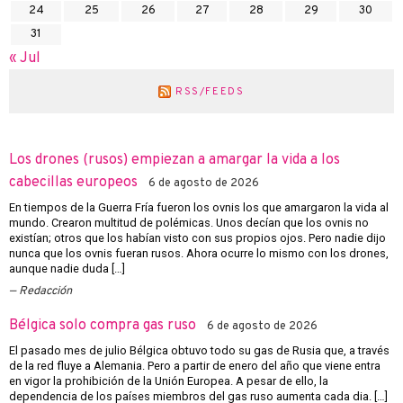
24
25
26
27
28
29
30
31
« Jul
RSS/FEEDS
Los drones (rusos) empiezan a amargar la vida a los
cabecillas europeos
6 de agosto de 2026
En tiempos de la Guerra Fría fueron los ovnis los que amargaron la vida al
mundo. Crearon multitud de polémicas. Unos decían que los ovnis no
existían; otros que los habían visto con sus propios ojos. Pero nadie dijo
nunca que los ovnis fueran rusos. Ahora ocurre lo mismo con los drones,
aunque nadie duda […]
Redacción
Bélgica solo compra gas ruso
6 de agosto de 2026
El pasado mes de julio Bélgica obtuvo todo su gas de Rusia que, a través
de la red fluye a Alemania. Pero a partir de enero del año que viene entra
en vigor la prohibición de la Unión Europea. A pesar de ello, la
dependencia de los países miembros del gas ruso aumenta cada dia. […]