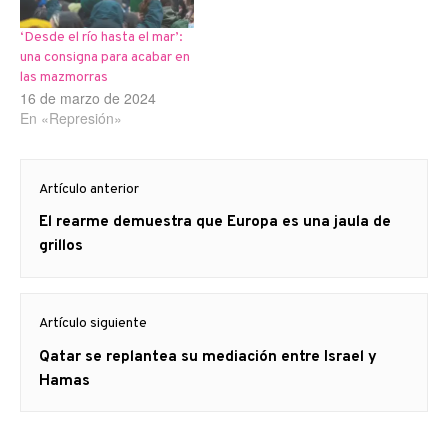
‘Desde el río hasta el mar’:
una consigna para acabar en
las mazmorras
16 de marzo de 2024
En «Represión»
Navegación
Artículo anterior
de
Artículo
El rearme demuestra que Europa es una jaula de
entradas
anterior
grillos
Artículo siguiente
Artículo
Qatar se replantea su mediación entre Israel y
siguiente:
Hamas