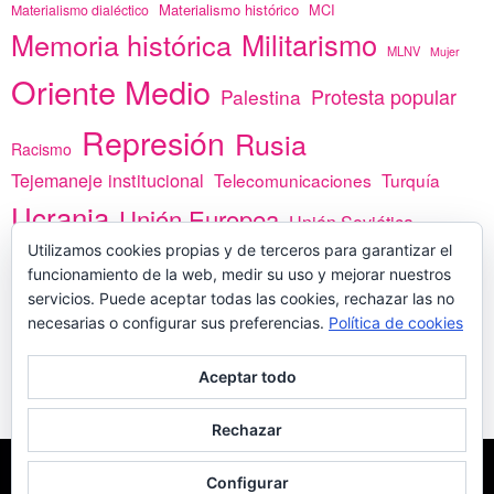
Materialismo histórico
MCI
Materialismo dialéctico
Memoria histórica
Militarismo
MLNV
Mujer
Oriente Medio
Protesta popular
Palestina
Represión
Rusia
Racismo
Tejemaneje institucional
Telecomunicaciones
Turquía
Ucrania
Unión Europea
Unión Soviética
Utilizamos cookies propias y de terceros para garantizar el
África
vacunas
Yemen
funcionamiento de la web, medir su uso y mejorar nuestros
servicios. Puede aceptar todas las cookies, rechazar las no
necesarias o configurar sus preferencias.
Política de cookies
PREGÚNTANOS
Aceptar todo
Rechazar
COPYLEFT - CÍTANOS SI USAS CONTENIDOS DE ESTA WEB
POLÍTICA DE
Configurar
COOKIES