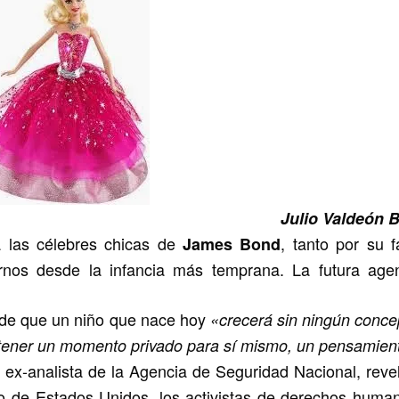
Julio Valdeón 
a las célebres chicas de
, tanto por su 
James Bond
rnos desde la infancia más temprana. La futura age
 de que un niño que nace hoy
«crecerá sin ningún conce
ca tener un momento privado para sí mismo, un pensamien
 ex-analista de la Agencia de Seguridad Nacional, revel
co de Estados Unidos, los activistas de derechos huma