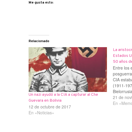
Me gusta esto:
Relacionado
La aristoc
Estados U
50 años d
Entre los 
posguerra 
CIA estab
(1911-197
Bielorrusi
Un nazi ayudó a la CIA a capturar al Che
Polonia. S
21 de nov
Guevara en Bolivia
Alexander
En «Memor
12 de octubre de 2017
propietar
En «Noticias»
en Bakú, 