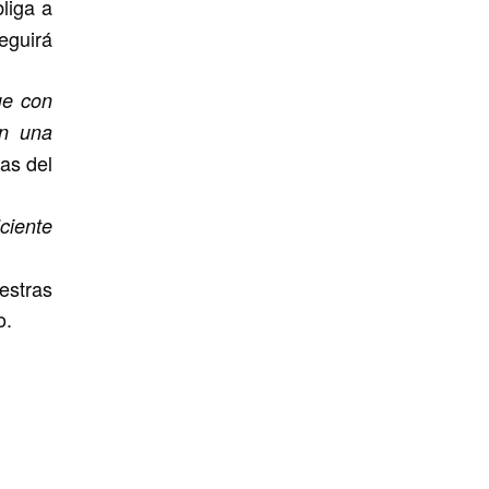
liga a
eguirá
ue con
on una
cas del
ciente
estras
o.