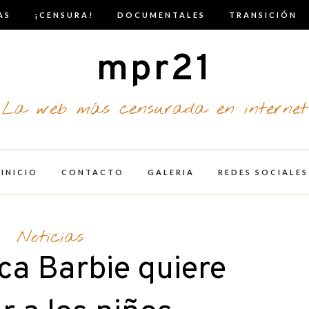
AS
¡CENSURA!
DOCUMENTALES
TRANSICIÓN
mpr21
La web más censurada en internet
INICIO
CONTACTO
GALERIA
REDES SOCIALES
Noticias
a Barbie quiere