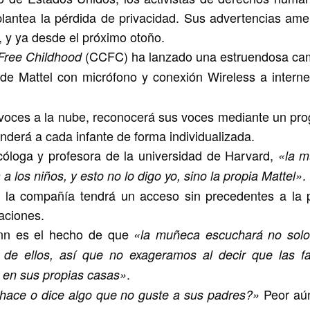
plantea la pérdida de privacidad. Sus advertencias am
a, y ya desde el próximo otoño.
(CCFC) ha lanzado una estruendosa c
Free Childhood
 de Mattel con micrófono y conexión Wireless a interne
s voces a la nube, reconocerá sus voces mediante un pr
onderá a cada infante de forma individualizada.
óloga y profesora de la universidad de Harvard,
«la 
.
a los niños, y esto no lo digo yo, sino la propia Mattel»
 la compañía tendrá un acceso sin precedentes a la 
saciones.
inn es el hecho de que
«la muñeca escuchará no solo
 de ellos, así que no exageramos al decir que las fa
.
n en sus propias casas»
Peor aú
o hace o dice algo que no guste a sus padres?»