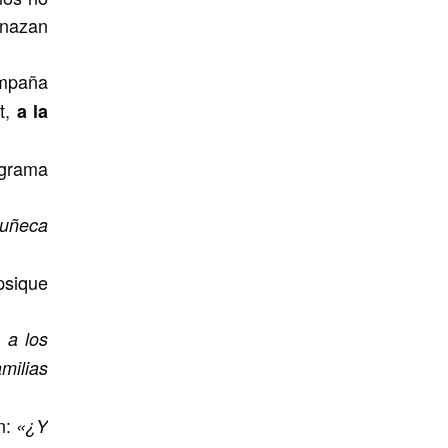
enazan
ampaña
t,
a la
ograma
muñeca
psique
 a los
milias
n:
«¿Y