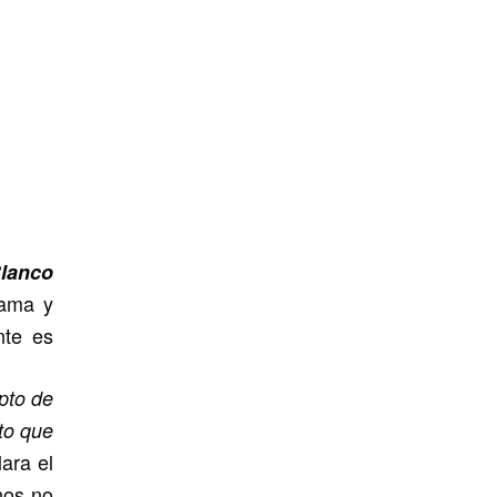
Blanco
fama y
nte es
pto de
to que
ara el
nos no