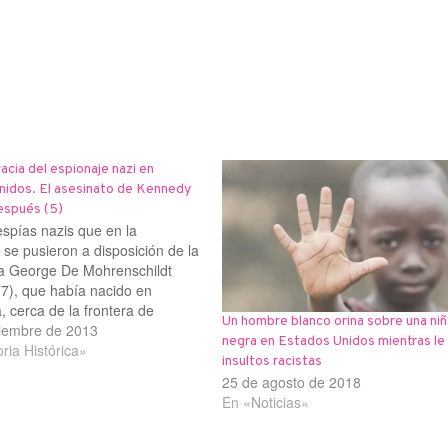
racia del espionaje nazi en
nidos. El asesinato de Kennedy
espués (5)
espías nazis que en la
se pusieron a disposición de la
a George De Mohrenschildt
7), que había nacido en
a, cerca de la frontera de
Un hombre blanco orina sobre una niñ
u padre, el millonario Sergio
iembre de 2013
negra en Estados Unidos mientras le 
 De Mohrenschildt, era
ia Histórica»
insultos racistas
io de la “Branobel Oil Company”
25 de agosto de 2018
en la…
En «Noticias»