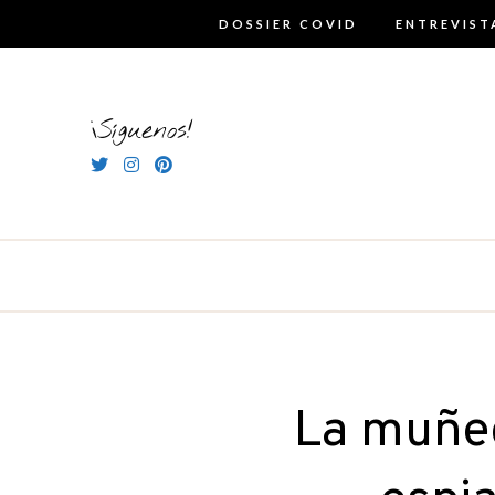
Skip
DOSSIER COVID
ENTREVIST
to
content
¡Síguenos!
La muñec