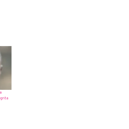
a
grita