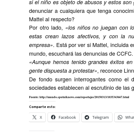
si el niño es objeto de abusos y estos so
denunciar a cualquiera que tenga conocim
Mattel al respecto?
Por otro lado,
«los niños no juegan con l
estas crean lazos afectivos, y con la 
. Está por ver si Mattel, incluid
empresa»
mundo, escuchará las denuncias de CCFC.
«Aunque hemos tenido grandes éxitos en 
, reconoce Linn
gente dispuesta a protestar»
De fondo surgen interrogantes como el de
sociedades establecen al escrutinio de las 
Fuente: http://mundo.sputniknews.com/reportajes/20150313/1035343667.html
Comparte esto:
X
Facebook
Telegram
Wha