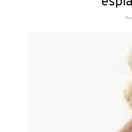
espia
Red