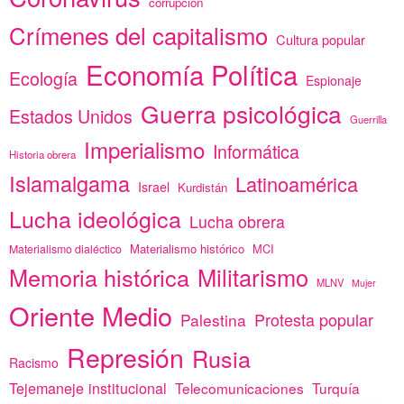
corrupción
Crímenes del capitalismo
Cultura popular
Economía Política
Ecología
Espionaje
Guerra psicológica
Estados Unidos
Guerrilla
Imperialismo
Informática
Historia obrera
Islamalgama
Latinoamérica
Israel
Kurdistán
Lucha ideológica
Lucha obrera
Materialismo histórico
MCI
Materialismo dialéctico
Memoria histórica
Militarismo
MLNV
Mujer
Oriente Medio
Protesta popular
Palestina
Represión
Rusia
Racismo
Tejemaneje institucional
Telecomunicaciones
Turquía