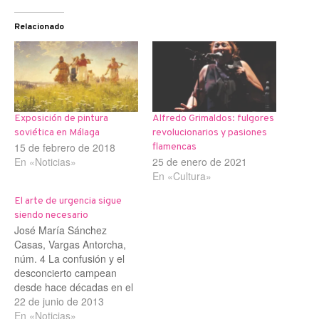
Relacionado
Exposición de pintura
Alfredo Grimaldos: fulgores
soviética en Málaga
revolucionarios y pasiones
15 de febrero de 2018
flamencas
En «Noticias»
25 de enero de 2021
En «Cultura»
El arte de urgencia sigue
siendo necesario
José María Sánchez
Casas, Vargas Antorcha,
núm. 4 La confusión y el
desconcierto campean
desde hace décadas en el
terreno de las artes
22 de junio de 2013
plásticas, al igual que
En «Noticias»