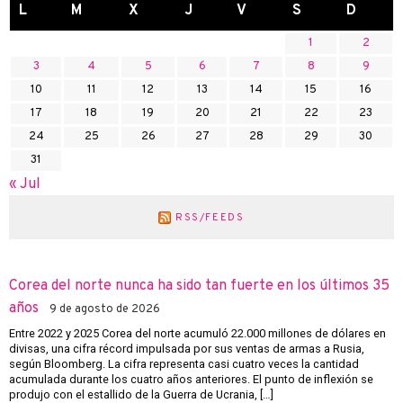
L
M
X
J
V
S
D
1
2
3
4
5
6
7
8
9
10
11
12
13
14
15
16
17
18
19
20
21
22
23
24
25
26
27
28
29
30
31
« Jul
RSS/FEEDS
Corea del norte nunca ha sido tan fuerte en los últimos 35
años
9 de agosto de 2026
Entre 2022 y 2025 Corea del norte acumuló 22.000 millones de dólares en
divisas, una cifra récord impulsada por sus ventas de armas a Rusia,
según Bloomberg. La cifra representa casi cuatro veces la cantidad
acumulada durante los cuatro años anteriores. El punto de inflexión se
produjo con el estallido de la Guerra de Ucrania, […]