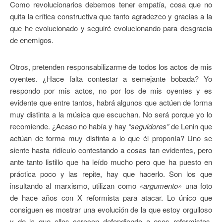
Como revolucionarios debemos tener empatía, cosa que no
quita la crítica constructiva que tanto agradezco y gracias a la
que he evolucionado y seguiré evolucionando para desgracia
de enemigos.
Otros, pretenden responsabilizarme de todos los actos de mis
oyentes. ¿Hace falta contestar a semejante bobada? Yo
respondo por mis actos, no por los de mis oyentes y es
evidente que entre tantos, habrá algunos que actúen de forma
muy distinta a la música que escuchan. No será porque yo lo
recomiende. ¿Acaso no había y hay
“seguidores”
de Lenin que
actúan de forma muy distinta a lo que él proponía? Uno se
siente hasta ridículo contestando a cosas tan evidentes, pero
ante tanto listillo que ha leído mucho pero que ha puesto en
práctica poco y las repite, hay que hacerlo. Son los que
insultando al marxismo, utilizan como
«argumento»
una foto
de hace años con X reformista para atacar. Lo único que
consiguen es mostrar una evolución de la que estoy orgulloso
y de la que ellos carecen defendiendo a esos reformistas.