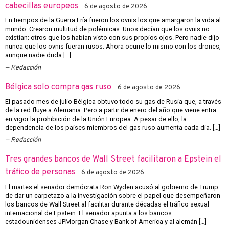
cabecillas europeos
6 de agosto de 2026
En tiempos de la Guerra Fría fueron los ovnis los que amargaron la vida al
mundo. Crearon multitud de polémicas. Unos decían que los ovnis no
existían; otros que los habían visto con sus propios ojos. Pero nadie dijo
nunca que los ovnis fueran rusos. Ahora ocurre lo mismo con los drones,
aunque nadie duda […]
Redacción
Bélgica solo compra gas ruso
6 de agosto de 2026
El pasado mes de julio Bélgica obtuvo todo su gas de Rusia que, a través
de la red fluye a Alemania. Pero a partir de enero del año que viene entra
en vigor la prohibición de la Unión Europea. A pesar de ello, la
dependencia de los países miembros del gas ruso aumenta cada dia. […]
Redacción
Tres grandes bancos de Wall Street facilitaron a Epstein el
tráfico de personas
6 de agosto de 2026
El martes el senador demócrata Ron Wyden acusó al gobierno de Trump
de dar un carpetazo a la investigación sobre el papel que desempeñaron
los bancos de Wall Street al facilitar durante décadas el tráfico sexual
internacional de Epstein. El senador apunta a los bancos
estadounidenses JPMorgan Chase y Bank of America y al alemán […]