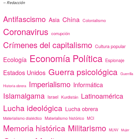
Redacción
Antifascismo
China
Asia
Colonialismo
Coronavirus
corrupción
Crímenes del capitalismo
Cultura popular
Economía Política
Ecología
Espionaje
Guerra psicológica
Estados Unidos
Guerrilla
Imperialismo
Informática
Historia obrera
Islamalgama
Latinoamérica
Israel
Kurdistán
Lucha ideológica
Lucha obrera
Materialismo histórico
MCI
Materialismo dialéctico
Memoria histórica
Militarismo
MLNV
Mujer