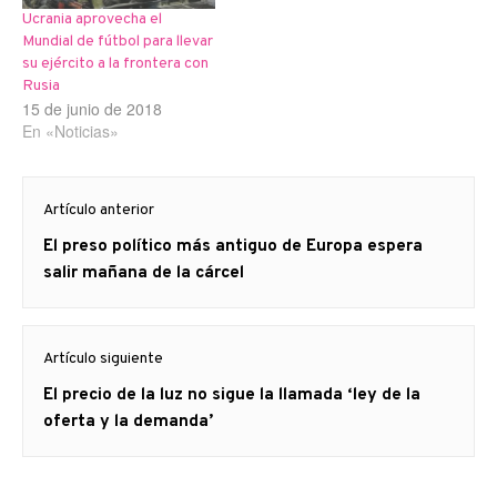
Ucrania aprovecha el
Mundial de fútbol para llevar
su ejército a la frontera con
Rusia
15 de junio de 2018
En «Noticias»
Navegación
Artículo anterior
de
Artículo
El preso político más antiguo de Europa espera
entradas
anterior
salir mañana de la cárcel
Artículo siguiente
Artículo
El precio de la luz no sigue la llamada ‘ley de la
siguiente:
oferta y la demanda’