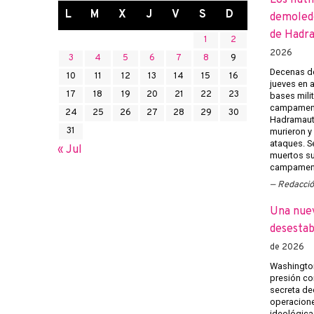
Los huth
L
M
X
J
V
S
D
demoledo
de Hadr
1
2
2026
3
4
5
6
7
8
9
Decenas de
10
11
12
13
14
15
16
jueves en 
17
18
19
20
21
22
23
bases mili
campament
24
25
26
27
28
29
30
Hadramaut 
31
murieron y 
ataques. Se
« Jul
muertos su
campament
Redacci
Una nuev
desestab
de 2026
Washington
presión co
secreta ded
operacione
ideológica