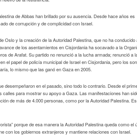
Palestina de Abbas han brillado por su ausencia. Desde hace años es
sado de corrupción y de complicidad con Israel.
e Oslo y la creación de la Autoridad Palestina, que no ha conducido 
te avance de los asentamientos en Cisjordania ha socavado a la Organ
os de Arafat. Su partido no renunció a la lucha armada; renunció a l
n el papel de policía municipal de Israel en Cisjordania, pero los so
aría, lo mismo que las ganó en Gaza en 2005.
ue desempeñaron en el pasado, sino todo lo contrario. Desde el prim
as calles para mostrar su apoyo a Gaza. Las manifestaciones han sid
ención de más de 4.000 personas, como por la Autoridad Palestina. Es
rorista” porque de esa manera la Autoridad Palestina queda como el 
úne con los gobiernos extranjeros y mantiene relaciones con Israel.