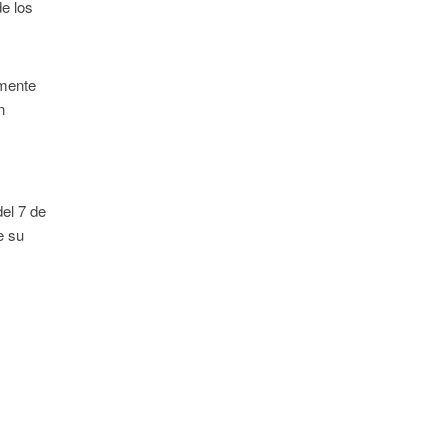
e los
amente
n
el 7 de
e su