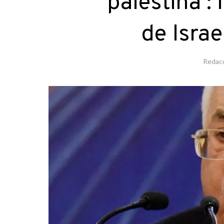
palestina’: 
de Israe
Redac