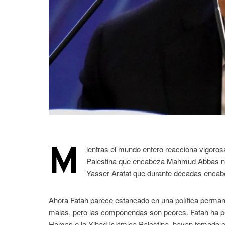
M
ientras el mundo entero reacciona vigoros
Palestina que encabeza Mahmud Abbas ni es
Yasser Arafat que durante décadas encabez
Ahora Fatah parece estancado en una política permane
malas, pero las componendas son peores. Fatah ha per
Hamas o la Yihad Islámica Palestina, hayan tomado el 