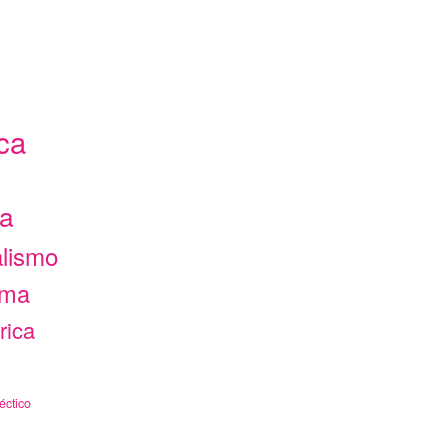
ca
ca
alismo
ama
rica
éctico