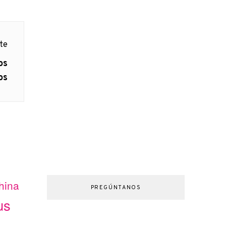
nte
os
os
hina
PREGÚNTANOS
us