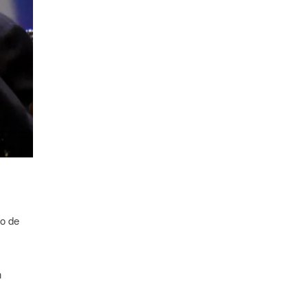
co de
n