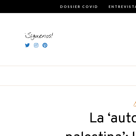
Skip
DOSSIER COVID
ENTREVIST
to
content
¡Síguenos!
La ‘aut