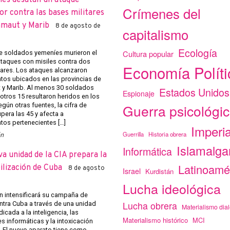
íes desatan un ataque
Crímenes del
r contra las bases militares
amaut y Marib
8 de agosto de
capitalismo
Ecología
Cultura popular
 soldados yemeníes murieron el
ataques con misiles contra dos
Economía Políti
tares. Los ataques alcanzaron
os ubicados en las provincias de
y Marib. Al menos 30 soldados
Estados Unidos
Espionaje
otros 15 resultaron heridos en los
Guerra psicológi
gún otras fuentes, la cifra de
pera las 45 y afecta a
os pertenecientes […]
Imperi
Guerrilla
Historia obrera
ón
Islamalg
Informática
a unidad de la CIA prepara la
Latinoamé
ilización de Cuba
8 de agosto
Israel
Kurdistán
Lucha ideológica
 intensificará su campaña de
Lucha obrera
ntra Cuba a través de una unidad
Materialismo dial
icada a la inteligencia, las
Materialismo histórico
MCI
s informáticas y la intoxicación
. El nuevo aparato tiene como