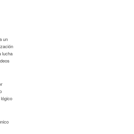
a un
ización
a lucha
ndeos
er
o
 lógico
único