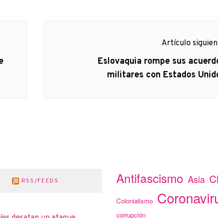
Artículo siguie
Artículo
e
Eslovaquia rompe sus acuerd
siguiente:
militares con Estados Unid
Antifascismo
C
Asia
RSS/FEEDS
Coronavir
Colonialismo
corrupción