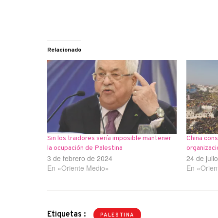
Relacionado
Sin los traidores sería imposible mantener
China cons
la ocupación de Palestina
organizaci
3 de febrero de 2024
24 de juli
En «Oriente Medio»
En «Orien
Etiquetas :
PALESTINA