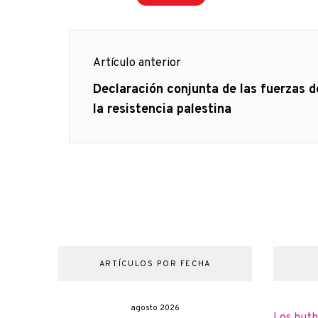
Navegación
Artículo anterior
de
Artículo
Declaración conjunta de las fuerzas d
anterior
la resistencia palestina
entradas
ARTÍCULOS POR FECHA
agosto 2026