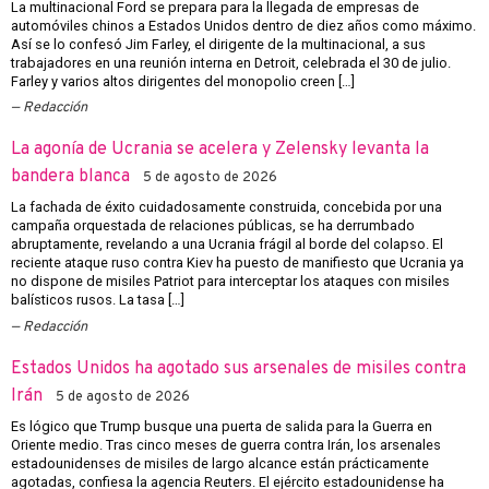
La multinacional Ford se prepara para la llegada de empresas de
automóviles chinos a Estados Unidos dentro de diez años como máximo.
Así se lo confesó Jim Farley, el dirigente de la multinacional, a sus
trabajadores en una reunión interna en Detroit, celebrada el 30 de julio.
Farley y varios altos dirigentes del monopolio creen […]
Redacción
La agonía de Ucrania se acelera y Zelensky levanta la
bandera blanca
5 de agosto de 2026
La fachada de éxito cuidadosamente construida, concebida por una
campaña orquestada de relaciones públicas, se ha derrumbado
abruptamente, revelando a una Ucrania frágil al borde del colapso. El
reciente ataque ruso contra Kiev ha puesto de manifiesto que Ucrania ya
no dispone de misiles Patriot para interceptar los ataques con misiles
balísticos rusos. La tasa […]
Redacción
Estados Unidos ha agotado sus arsenales de misiles contra
Irán
5 de agosto de 2026
Es lógico que Trump busque una puerta de salida para la Guerra en
Oriente medio. Tras cinco meses de guerra contra Irán, los arsenales
estadounidenses de misiles de largo alcance están prácticamente
agotadas, confiesa la agencia Reuters. El ejército estadounidense ha