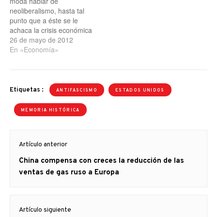
moda hablar de
neoliberalismo, hasta tal
punto que a éste se le
achaca la crisis económica
actual. En el artículo,
26 de mayo de 2012
veremos cómo eso no es
En «Economía»
correcto. El neoliberalismo
no es un sistema
económico nuevo; es una
política económica del
Etiquetas :
ANTIFASCISMO
ESTADOS UNIDOS
capitalismo en la época del
imperialismo. No…
MEMORIA HISTÓRICA
Navegación
Artículo anterior
de
Artículo
China compensa con creces la reducción de las
entradas
anterior
ventas de gas ruso a Europa
Artículo siguiente