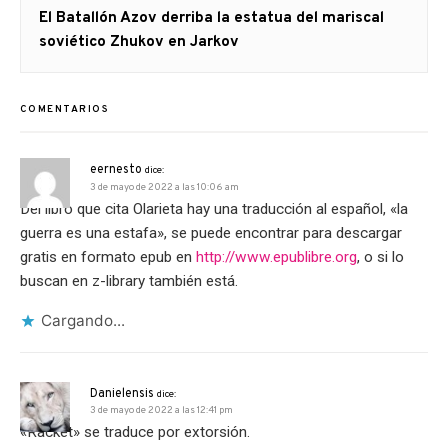
Artículo
El Batallón Azov derriba la estatua del mariscal
siguiente:
soviético Zhukov en Jarkov
COMENTARIOS
eernesto
dice:
3 de mayo de 2022 a las 10:06 am
Del libro que cita Olarieta hay una traducción al español, «la
guerra es una estafa», se puede encontrar para descargar
gratis en formato epub en
http://www.epublibre.org
, o si lo
buscan en z-library también está.
Cargando...
Danielensis
dice:
3 de mayo de 2022 a las 12:41 pm
«Racket» se traduce por extorsión.