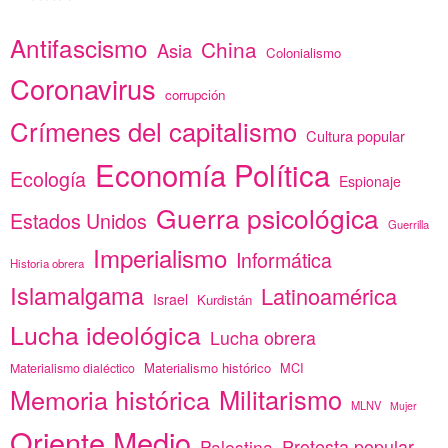
Antifascismo
China
Asia
Colonialismo
Coronavirus
corrupción
Crímenes del capitalismo
Cultura popular
Economía Política
Ecología
Espionaje
Guerra psicológica
Estados Unidos
Guerrilla
Imperialismo
Informática
Historia obrera
Islamalgama
Latinoamérica
Israel
Kurdistán
Lucha ideológica
Lucha obrera
Materialismo histórico
MCI
Materialismo dialéctico
Memoria histórica
Militarismo
MLNV
Mujer
Oriente Medio
Protesta popular
Palestina