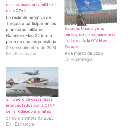
en unas maniobras militares
de la OTAN
La reciente negativa de
Turquía a participar en las
maniobras militares
Estados Unidos ya no
Ramstein Flag 24 forma
participará en las maniobras
parte de una larga historia
militares de la OTAN en
de desacuerdos internos
29 de septiembre de 2024
Europa
9 de marzo de 2025
en el seno de la OTAN. El
En «Estrategia»
En «Estrategia»
ejercicio estaba
programado desde
mañana hasta el 11 de
octubre en la base aérea
de Andravida en Grecia.
Ankara se…
El número de cazas rusos
interceptados por la OTAN
se ha reducido a la mitad
31 de diciembre de 2023
En «Estrategia»