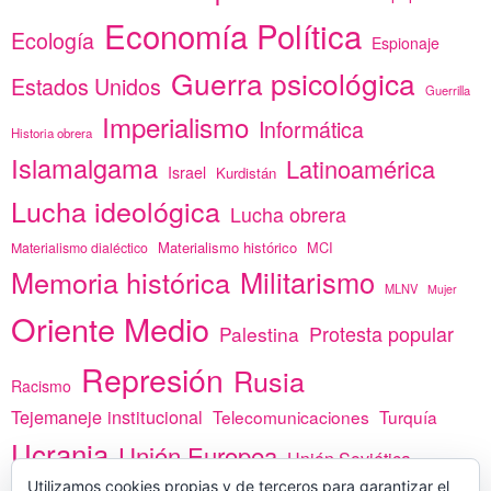
Economía Política
Ecología
Espionaje
Guerra psicológica
Estados Unidos
Guerrilla
Imperialismo
Informática
Historia obrera
Islamalgama
Latinoamérica
Israel
Kurdistán
Lucha ideológica
Lucha obrera
Materialismo histórico
MCI
Materialismo dialéctico
Memoria histórica
Militarismo
MLNV
Mujer
Oriente Medio
Protesta popular
Palestina
Represión
Rusia
Racismo
Tejemaneje institucional
Telecomunicaciones
Turquía
Ucrania
Unión Europea
Unión Soviética
Utilizamos cookies propias y de terceros para garantizar el