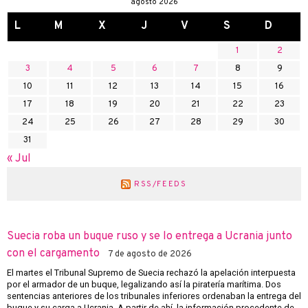
agosto 2026
L
M
X
J
V
S
D
1
2
3
4
5
6
7
8
9
10
11
12
13
14
15
16
17
18
19
20
21
22
23
24
25
26
27
28
29
30
31
« Jul
RSS/FEEDS
Suecia roba un buque ruso y se lo entrega a Ucrania junto
con el cargamento
7 de agosto de 2026
El martes el Tribunal Supremo de Suecia rechazó la apelación interpuesta
por el armador de un buque, legalizando así la piratería marítima. Dos
sentencias anteriores de los tribunales inferiores ordenaban la entrega del
buque y su carga a Ucrania. A partir de ahí, la información procedente de