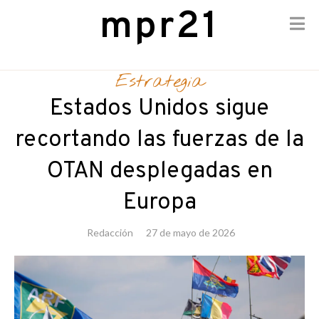
mpr21
Skip
to
Estrategia
content
Estados Unidos sigue
recortando las fuerzas de la
OTAN desplegadas en
Europa
Redacción
27 de mayo de 2026