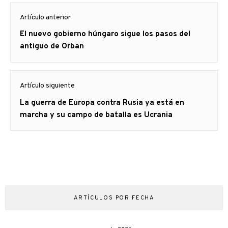
Navegación
Artículo anterior
de
Artículo
El nuevo gobierno húngaro sigue los pasos del
entradas
anterior
antiguo de Orban
Artículo siguiente
Artículo
La guerra de Europa contra Rusia ya está en
siguiente:
marcha y su campo de batalla es Ucrania
ARTÍCULOS POR FECHA