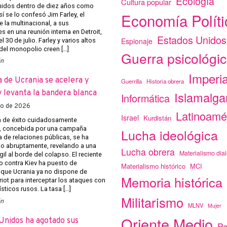
Ecología
Cultura popular
nidos dentro de diez años como
Economía Políti
 se lo confesó Jim Farley, el
e la multinacional, a sus
s en una reunión interna en Detroit,
Estados Unidos
Espionaje
l 30 de julio. Farley y varios altos
 del monopolio creen […]
Guerra psicológi
ón
Imperi
a de Ucrania se acelera y
Guerrilla
Historia obrera
 levanta la bandera blanca
Islamalg
Informática
to de 2026
Latinoamé
Israel
Kurdistán
 de éxito cuidadosamente
, concebida por una campaña
Lucha ideológica
 de relaciones públicas, se ha
 abruptamente, revelando a una
Lucha obrera
Materialismo dial
gil al borde del colapso. El reciente
o contra Kiev ha puesto de
Materialismo histórico
MCI
 que Ucrania ya no dispone de
Memoria histórica
riot para interceptar los ataques con
ísticos rusos. La tasa […]
Militarismo
ón
MLNV
Mujer
Oriente Medio
Unidos ha agotado sus
Pa