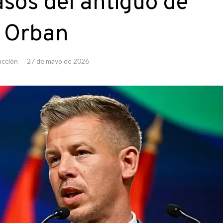
asos del antiguo de
Orban
cción
27 de mayo de 2026