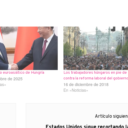
o euroasiático de Hungría
Los trabajadores húngaros en pie de
ubre de 2025
contra la reforma laboral del gobiern
ias»
16 de diciembre de 2018
En «Noticias»
Artículo siguie
Artículo
Estados Unidos sigue recortando l