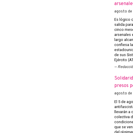
arsenale
agosto de
Es lógico 
salida para
cinco mese
arsenales 
largo alca
confiesa la
estadounide
de sus Sis
Ejército (A
Redacci
Solidarid
presos p
agosto de
El 5 de ago
antifascist
llevarán a
colectiva d
condiciones
que se ven
del régime