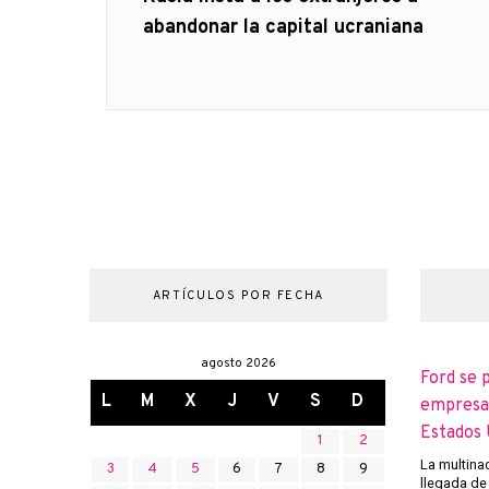
anterior
abandonar la capital ucraniana
entradas
ARTÍCULOS POR FECHA
agosto 2026
Ford se 
L
M
X
J
V
S
D
empresas
Estados 
1
2
La multina
3
4
5
6
7
8
9
llegada de