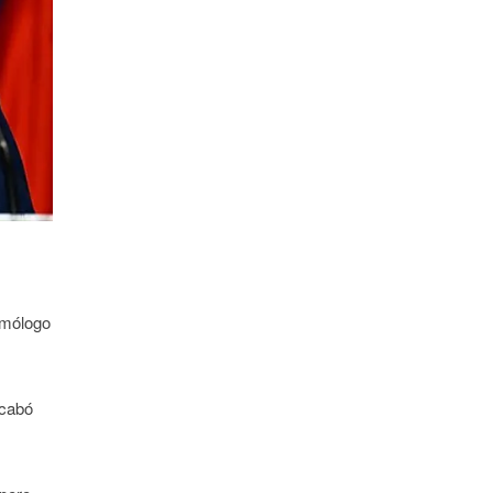
omólogo
acabó