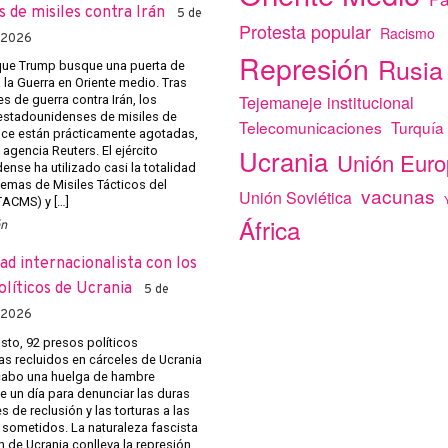
s de misiles contra Irán
5 de
Protesta popular
Racismo
 2026
Represión
Rusia
que Trump busque una puerta de
 la Guerra en Oriente medio. Tras
Tejemaneje institucional
s de guerra contra Irán, los
estadounidenses de misiles de
Telecomunicaciones
Turquía
nce están prácticamente agotadas,
Ucrania
 agencia Reuters. El ejército
Unión Eur
nse ha utilizado casi la totalidad
temas de Misiles Tácticos del
vacunas
Unión Soviética
TACMS) y […]
África
ón
ad internacionalista con los
olíticos de Ucrania
5 de
 2026
sto, 92 presos políticos
as recluidos en cárceles de Ucrania
 cabo una huelga de hambre
e un día para denunciar las duras
 de reclusión y las torturas a las
 sometidos. La naturaleza fascista
n de Ucrania conlleva la represión