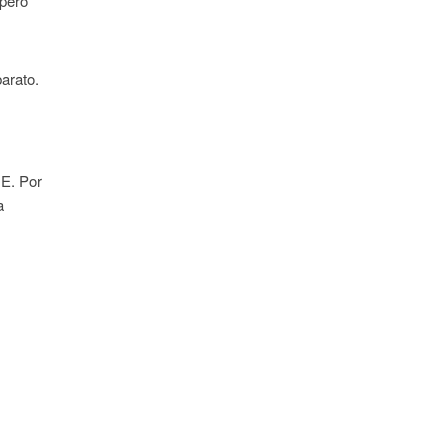
 pero
arato.
UE. Por
a