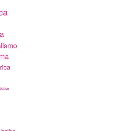
ca
ca
alismo
ama
rica
éctico
lestina