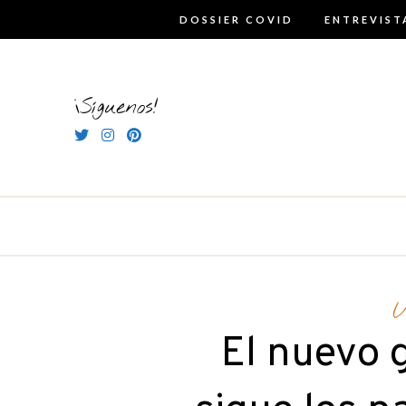
Skip
DOSSIER COVID
ENTREVIST
to
content
¡Síguenos!
U
El nuevo 