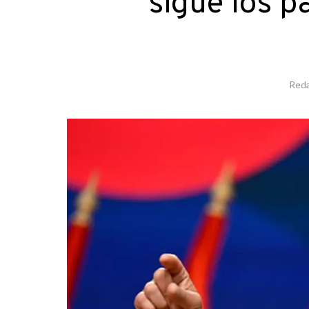
sigue los p
Reda