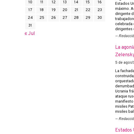
10
11
12
13
14
15
16
Estados U
máximo. Así
17
18
19
20
21
22
23
dirigente d
24
25
26
27
28
29
30
trabajadore
celebrada e
31
dirigentes
« Jul
Redacci
La agoní
Zelensky
5 de agos
La fachada
construida
orquestada
derrumbado
Ucrania frá
ataque rus
manifiesto
misiles Pat
misiles bal
Redacci
Estados 