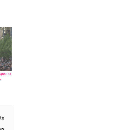
 guerra
o
nte
as