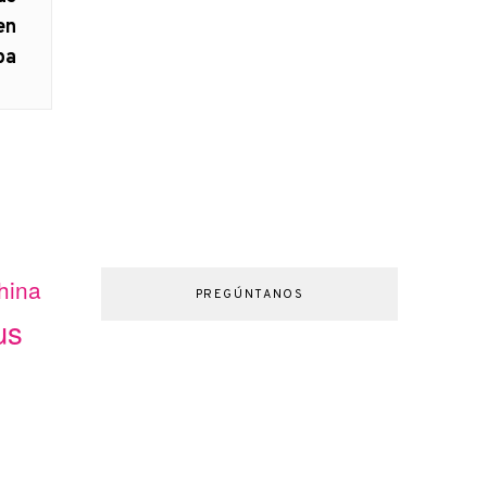
en
pa
hina
PREGÚNTANOS
us