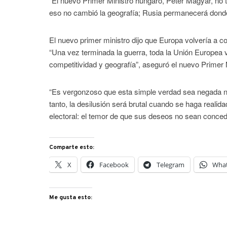
“El nuevo Primer Ministro húngaro, Peter Magyar, no 
eso no cambió la geografía; Rusia permanecerá dond
El nuevo primer ministro dijo que Europa volvería a c
“Una vez terminada la guerra, toda la Unión Europea 
competitividad y geografía”, aseguró el nuevo Primer 
“Es vergonzoso que esta simple verdad sea negada no 
tanto, la desilusión será brutal cuando se haga realid
electoral: el temor de que sus deseos no sean conce
Comparte esto:
X
Facebook
Telegram
Wha
Me gusta esto: