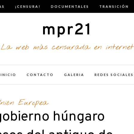
AS
¡CENSURA!
DOCUMENTALES
TRANSICIÓN
mpr21
La web más censurada en internet
INICIO
CONTACTO
GALERIA
REDES SOCIALES
nión Europea
gobierno húngaro