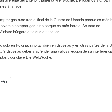
tan diferente del anterior”, lamenta WeltWoche. Derrotamos a Orban,
e está, añade.
omprar gas ruso tras el final de la Guerra de Ucrania porque es más b
volverá a comprar gas ruso porque es más barata. Se trata de
Ministro húngaro ante sus anfitriones.
sólo en Polonia, sino también en Bruselas y en otras partes de la 
ad. Y Bruselas debería aprender una valiosa lección de su interferenci
didos”, concluye Die WeltWoche.
tsApp