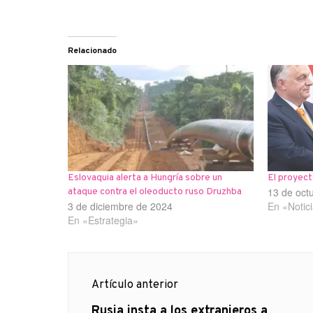
Relacionado
Eslovaquia alerta a Hungría sobre un
El proyect
13 de oct
ataque contra el oleoducto ruso Druzhba
3 de diciembre de 2024
En «Notic
En «Estrategia»
Navegación
Artículo anterior
de
Artículo
Rusia insta a los extranjeros a