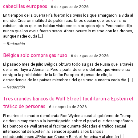
cabecillas europeos
6 de agosto de 2026
En tiempos de la Guerra Fría fueron los ovnis los que amargaron la vida al
mundo. Crearon multitud de polémicas. Unos decían que los ovnis no
existían; otros que los habían visto con sus propios ojos. Pero nadie dijo
nunca que los ovnis fueran rusos. Ahora ocurre lo mismo con los drones,
aunque nadie duda […]
Redacción
Bélgica solo compra gas ruso
6 de agosto de 2026
El pasado mes de julio Bélgica obtuvo todo su gas de Rusia que, a través
de la red fluye a Alemania. Pero a partir de enero del año que viene entra
en vigor la prohibición de la Unión Europea. A pesar de ello, la
dependencia de los países miembros del gas ruso aumenta cada dia. […]
Redacción
Tres grandes bancos de Wall Street facilitaron a Epstein el
tráfico de personas
6 de agosto de 2026
El martes el senador demócrata Ron Wyden acusó al gobierno de Trump
de dar un carpetazo a la investigación sobre el papel que desempeñaron
los bancos de Wall Street al facilitar durante décadas el tráfico sexual
internacional de Epstein. El senador apunta a los bancos
estadounidenses JPMorgan Chase y Bank of America y al alemán […]