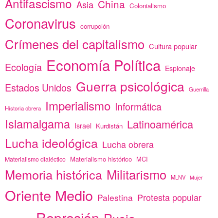
Antifascismo
China
Asia
Colonialismo
Coronavirus
corrupción
Crímenes del capitalismo
Cultura popular
Economía Política
Ecología
Espionaje
Guerra psicológica
Estados Unidos
Guerrilla
Imperialismo
Informática
Historia obrera
Islamalgama
Latinoamérica
Israel
Kurdistán
Lucha ideológica
Lucha obrera
Materialismo histórico
MCI
Materialismo dialéctico
Memoria histórica
Militarismo
MLNV
Mujer
Oriente Medio
Protesta popular
Palestina
Represión