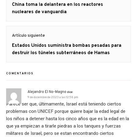
Artículo
China toma la delantera en los reactores
entradas
anterior
nucleares de vanguardia
Artículo siguiente
Artículo
Estados Unidos suministra bombas pesadas para
siguiente:
destruir los túneles subterráneos de Hamas
COMENTARIOS
Alejandro El No-Magno
dice:
9 de diciembre de 2023 a las 12:58 pm
Parece ser que, últimamente, Israel está teniendo ciertos
problemas con UNICEF porque quiere bajar la edad legal de
los niños a detener hasta los cinco años que es la edad en la
que ya empiezan a tirarle piedras a los tanques y fuerzas
militares de Israel, pero se estan encontrando ciertos