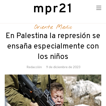
mpr21
Skip
to
Oriente Medio
content
En Palestina la represión se
ensaña especialmente con
los niños
Redacción
9 de diciembre de 2023