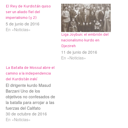
El Rey de Kurdistán quiso
ser un aliado fiel del
imperialismo (y 2)
5 de junio de 2016
En «Noticias»
Liga Joybun: el embrión del
nacionalismo kurdo en
Djezireh
11 de junio de 2016
En «Noticias»
La Batalla de Mossul abre el
camino a la independencia
del Kurdistán irakí
El dirigente kurdo Masud
Barzani Uno de los
objetivos no confesados de
la batalla para arrojar a las
fuerzas del Califato
Islámico de la ciudad irakí
30 de octubre de 2016
de Mossul es abrir al
En «Noticias»
camino a la independencia