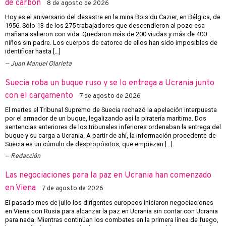
de carbón
8 de agosto de 2026
Hoy es el aniversario del desastre en la mina Bois du Cazier, en Bélgica, de
1956. Sólo 13 de los 275 trabajadores que descendieron al pozo esa
mañana salieron con vida. Quedaron más de 200 viudas y más de 400
niños sin padre. Los cuerpos de catorce de ellos han sido imposibles de
identificar hasta […]
Juan Manuel Olarieta
Suecia roba un buque ruso y se lo entrega a Ucrania junto
con el cargamento
7 de agosto de 2026
El martes el Tribunal Supremo de Suecia rechazó la apelación interpuesta
por el armador de un buque, legalizando así la piratería marítima. Dos
sentencias anteriores de los tribunales inferiores ordenaban la entrega del
buque y su carga a Ucrania. A partir de ahí, la información procedente de
Suecia es un cúmulo de despropósitos, que empiezan […]
Redacción
Las negociaciones para la paz en Ucrania han comenzado
en Viena
7 de agosto de 2026
El pasado mes de julio los dirigentes europeos iniciaron negociaciones
en Viena con Rusia para alcanzar la paz en Ucrania sin contar con Ucrania
para nada. Mientras continúan los combates en la primera línea de fuego,