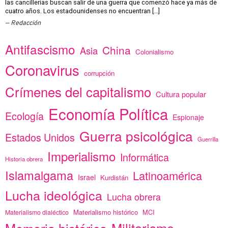
las cancillerías buscan salir de una guerra que comenzó hace ya más de
cuatro años. Los estadounidenses no encuentran […]
Redacción
Antifascismo
China
Asia
Colonialismo
Coronavirus
corrupción
Crímenes del capitalismo
Cultura popular
Economía Política
Ecología
Espionaje
Guerra psicológica
Estados Unidos
Guerrilla
Imperialismo
Informática
Historia obrera
Islamalgama
Latinoamérica
Israel
Kurdistán
Lucha ideológica
Lucha obrera
Materialismo histórico
MCI
Materialismo dialéctico
Memoria histórica
Militarismo