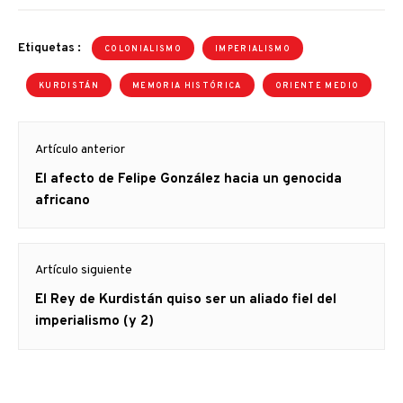
del Kurdistán irakí. Se trata
del proyecto estelar del
Plan Yinon por el cual el…
Etiquetas :
COLONIALISMO
IMPERIALISMO
KURDISTÁN
MEMORIA HISTÓRICA
ORIENTE MEDIO
Navegación
Artículo anterior
de
Artículo
El afecto de Felipe González hacia un genocida
entradas
anterior
africano
Artículo siguiente
Artículo
El Rey de Kurdistán quiso ser un aliado fiel del
siguiente:
imperialismo (y 2)