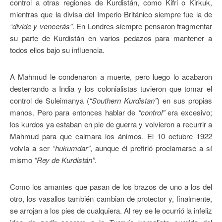
control a otras regiones de Kurdistán, como Kifri o Kirkuk,
mientras que la divisa del Imperio Británico siempre fue la de
“divide y vencerás”
. En Londres siempre pensaron fragmentar
su parte de Kurdistán en varios pedazos para mantener a
todos ellos bajo su influencia.
A Mahmud le condenaron a muerte, pero luego lo acabaron
desterrando a India y los colonialistas tuvieron que tomar el
control de Suleimanya (
“Southern Kurdistan”
) en sus propias
manos. Pero para entonces hablar de
“control”
era excesivo;
los kurdos ya estaban en pie de guerra y volvieron a recurrir a
Mahmud para que calmara los ánimos. El 10 octubre 1922
volvía a ser
“hukumdar”
, aunque él prefirió proclamarse a sí
mismo
“Rey de Kurdistán”
.
Como los amantes que pasan de los brazos de uno a los del
otro, los vasallos también cambian de protector y, finalmente,
se arrojan a los pies de cualquiera. Al rey se le ocurrió la infeliz