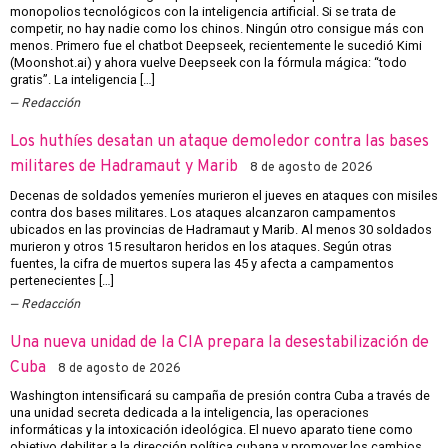
monopolios tecnológicos con la inteligencia artificial. Si se trata de
competir, no hay nadie como los chinos. Ningún otro consigue más con
menos. Primero fue el chatbot Deepseek, recientemente le sucedió Kimi
(Moonshot.ai) y ahora vuelve Deepseek con la fórmula mágica: “todo
gratis”. La inteligencia […]
Redacción
Los huthíes desatan un ataque demoledor contra las bases
militares de Hadramaut y Marib
8 de agosto de 2026
Decenas de soldados yemeníes murieron el jueves en ataques con misiles
contra dos bases militares. Los ataques alcanzaron campamentos
ubicados en las provincias de Hadramaut y Marib. Al menos 30 soldados
murieron y otros 15 resultaron heridos en los ataques. Según otras
fuentes, la cifra de muertos supera las 45 y afecta a campamentos
pertenecientes […]
Redacción
Una nueva unidad de la CIA prepara la desestabilización de
Cuba
8 de agosto de 2026
Washington intensificará su campaña de presión contra Cuba a través de
una unidad secreta dedicada a la inteligencia, las operaciones
informáticas y la intoxicación ideológica. El nuevo aparato tiene como
objetivo debilitar a la dirección política cubana y promover los cambios