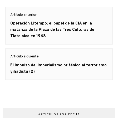
Navegación
Artículo anterior
de
Artículo
Operación Litempo: el papel de la CIA en la
entradas
anterior
matanza de la Plaza de las Tres Culturas de
Tlatelolco en 1968
Artículo siguiente
Artículo
El impulso del imperialismo británico al terrorismo
siguiente:
yihadista (2)
ARTÍCULOS POR FECHA