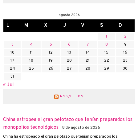
agosto 2026
L
M
X
J
V
S
D
1
2
3
4
5
6
7
8
9
10
11
12
13
14
15
16
17
18
19
20
21
22
23
24
25
26
27
28
29
30
31
« Jul
RSS/FEEDS
China estropea el gran pelotazo que tenían preparados los
monopolios tecnológicos
8 de agosto de 2026
China ha estropeado el gran pelotazo que tenían preparados los