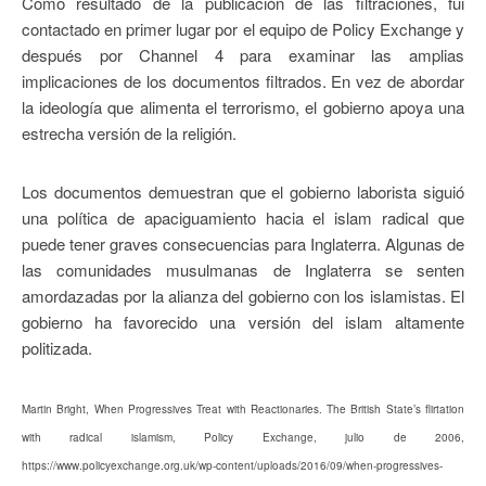
Como resultado de la publicación de las filtraciones, fui
contactado en primer lugar por el equipo de Policy Exchange y
después por Channel 4 para examinar las amplias
implicaciones de los documentos filtrados. En vez de abordar
la ideología que alimenta el terrorismo, el gobierno apoya una
estrecha versión de la religión.
Los documentos demuestran que el gobierno laborista siguió
una política de apaciguamiento hacia el islam radical que
puede tener graves consecuencias para Inglaterra. Algunas de
las comunidades musulmanas de Inglaterra se senten
amordazadas por la alianza del gobierno con los islamistas. El
gobierno ha favorecido una versión del islam altamente
politizada.
Martin Bright, When Progressives Treat with Reactionaries. The British State’s flirtation
with radical islamism, Policy Exchange, julio de 2006,
https://www.policyexchange.org.uk/wp-content/uploads/2016/09/when-progressives-