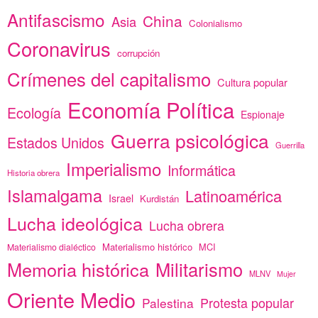
Antifascismo
China
Asia
Colonialismo
Coronavirus
corrupción
Crímenes del capitalismo
Cultura popular
Economía Política
Ecología
Espionaje
Guerra psicológica
Estados Unidos
Guerrilla
Imperialismo
Informática
Historia obrera
Islamalgama
Latinoamérica
Israel
Kurdistán
Lucha ideológica
Lucha obrera
Materialismo histórico
MCI
Materialismo dialéctico
Memoria histórica
Militarismo
MLNV
Mujer
Oriente Medio
Protesta popular
Palestina