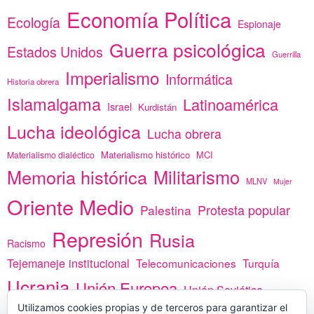
Economía Política
Ecología
Espionaje
Guerra psicológica
Estados Unidos
Guerrilla
Imperialismo
Informática
Historia obrera
Islamalgama
Latinoamérica
Israel
Kurdistán
Lucha ideológica
Lucha obrera
Materialismo histórico
MCI
Materialismo dialéctico
Memoria histórica
Militarismo
MLNV
Mujer
Oriente Medio
Protesta popular
Palestina
Represión
Rusia
Racismo
Tejemaneje institucional
Telecomunicaciones
Turquía
Ucrania
Unión Europea
Unión Soviética
África
Utilizamos cookies propias y de terceros para garantizar el