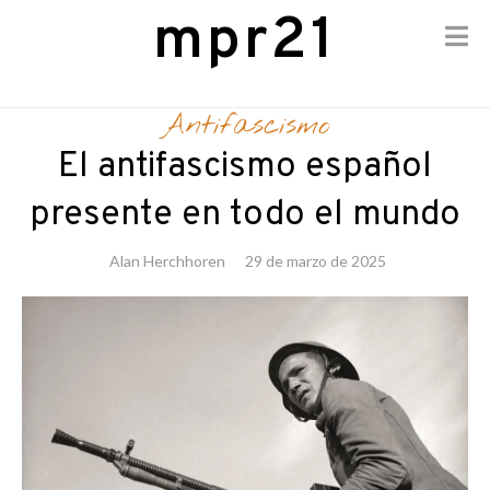
mpr21
Skip
to
Antifascismo
content
El antifascismo español
presente en todo el mundo
Alan Herchhoren
29 de marzo de 2025