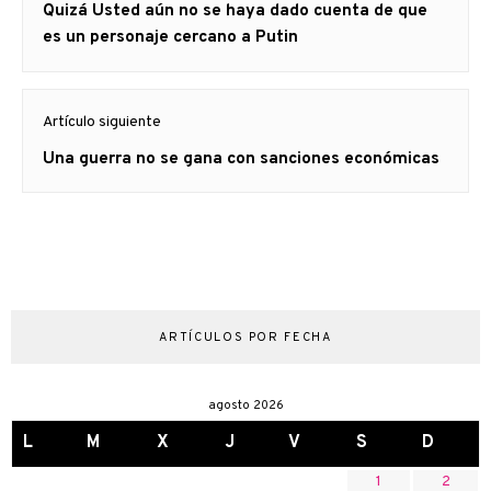
Artículo
Quizá Usted aún no se haya dado cuenta de que
entradas
anterior
es un personaje cercano a Putin
Artículo siguiente
Artículo
Una guerra no se gana con sanciones económicas
siguiente:
ARTÍCULOS POR FECHA
agosto 2026
L
M
X
J
V
S
D
1
2