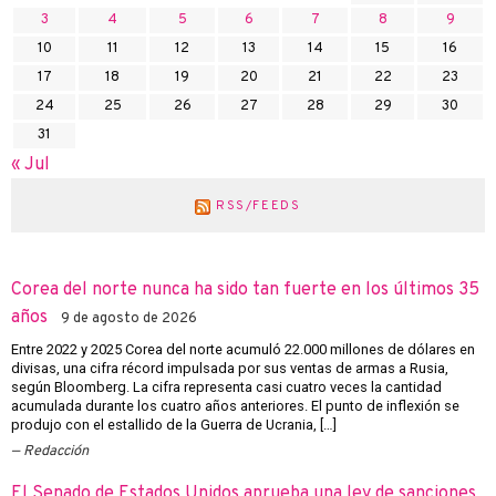
3
4
5
6
7
8
9
10
11
12
13
14
15
16
17
18
19
20
21
22
23
24
25
26
27
28
29
30
31
« Jul
RSS/FEEDS
Corea del norte nunca ha sido tan fuerte en los últimos 35
años
9 de agosto de 2026
Entre 2022 y 2025 Corea del norte acumuló 22.000 millones de dólares en
divisas, una cifra récord impulsada por sus ventas de armas a Rusia,
según Bloomberg. La cifra representa casi cuatro veces la cantidad
acumulada durante los cuatro años anteriores. El punto de inflexión se
produjo con el estallido de la Guerra de Ucrania, […]
Redacción
El Senado de Estados Unidos aprueba una ley de sanciones