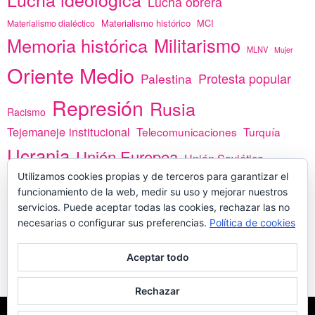
Lucha obrera
Materialismo histórico
MCI
Materialismo dialéctico
Memoria histórica
Militarismo
MLNV
Mujer
Oriente Medio
Protesta popular
Palestina
Represión
Rusia
Racismo
Tejemaneje institucional
Telecomunicaciones
Turquía
Ucrania
Unión Europea
Unión Soviética
Utilizamos cookies propias y de terceros para garantizar el
África
vacunas
Yemen
funcionamiento de la web, medir su uso y mejorar nuestros
servicios. Puede aceptar todas las cookies, rechazar las no
necesarias o configurar sus preferencias.
Política de cookies
PREGÚNTANOS
Aceptar todo
Rechazar