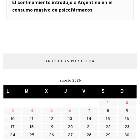
Artículo
El confinamiento introdujo a Argentina en el
siguiente:
consumo masivo de psicofármacos
ARTÍCULOS POR FECHA
agosto 2026
L
M
X
J
V
S
D
1
2
3
4
5
6
7
8
9
10
11
12
13
14
15
16
17
18
19
20
21
22
23
24
25
26
27
28
29
30