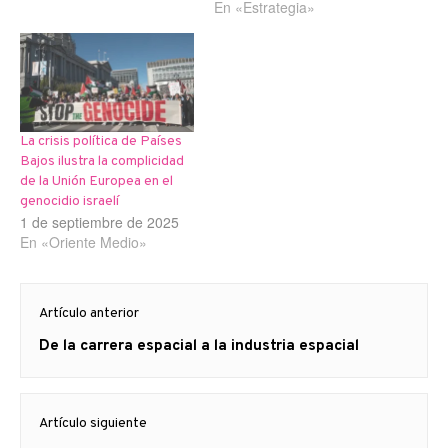
En «Estrategia»
La crisis política de Países
Bajos ilustra la complicidad
de la Unión Europea en el
genocidio israelí
1 de septiembre de 2025
En «Oriente Medio»
Navegación
Artículo anterior
de
Artículo
De la carrera espacial a la industria espacial
entradas
anterior
Artículo siguiente