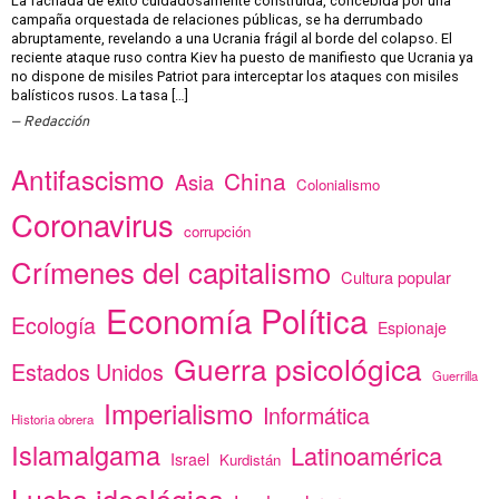
La fachada de éxito cuidadosamente construida, concebida por una
campaña orquestada de relaciones públicas, se ha derrumbado
abruptamente, revelando a una Ucrania frágil al borde del colapso. El
reciente ataque ruso contra Kiev ha puesto de manifiesto que Ucrania ya
no dispone de misiles Patriot para interceptar los ataques con misiles
balísticos rusos. La tasa […]
Redacción
Antifascismo
China
Asia
Colonialismo
Coronavirus
corrupción
Crímenes del capitalismo
Cultura popular
Economía Política
Ecología
Espionaje
Guerra psicológica
Estados Unidos
Guerrilla
Imperialismo
Informática
Historia obrera
Islamalgama
Latinoamérica
Israel
Kurdistán
Lucha ideológica