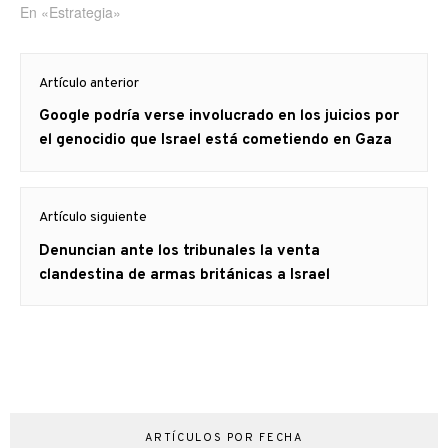
En «Estrategia»
Navegación
Artículo anterior
de
Artículo
Google podría verse involucrado en los juicios por
entradas
anterior
el genocidio que Israel está cometiendo en Gaza
Artículo siguiente
Artículo
Denuncian ante los tribunales la venta
siguiente:
clandestina de armas británicas a Israel
ARTÍCULOS POR FECHA