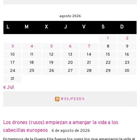
agosto 2026
L
M
X
J
V
S
D
1
2
3
4
5
6
7
8
9
10
11
12
13
14
15
16
17
18
19
20
21
22
23
24
25
26
27
28
29
30
31
« Jul
RSS/FEEDS
Los drones (rusos) empiezan a amargar la vida a los
cabecillas europeos
6 de agosto de 2026
En tiempos de la Guerra Fría fueron los ovnis los que amargaron la vida al