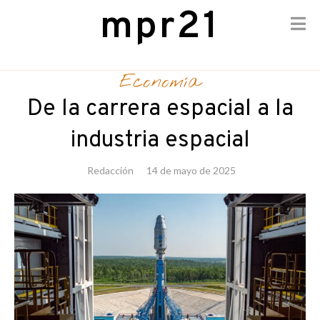
mpr21
Skip
to
Economía
content
De la carrera espacial a la
industria espacial
Redacción
14 de mayo de 2025