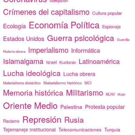
corrupción
Crímenes del capitalismo
Cultura popular
Economía Política
Ecología
Espionaje
Guerra psicológica
Estados Unidos
Guerrilla
Imperialismo
Informática
Historia obrera
Islamalgama
Latinoamérica
Israel
Kurdistán
Lucha ideológica
Lucha obrera
Materialismo histórico
MCI
Materialismo dialéctico
Memoria histórica
Militarismo
MLNV
Mujer
Oriente Medio
Protesta popular
Palestina
Represión
Rusia
Racismo
Tejemaneje institucional
Telecomunicaciones
Turquía