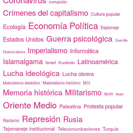
corrupción
Crímenes del capitalismo
Cultura popular
Economía Política
Ecología
Espionaje
Guerra psicológica
Estados Unidos
Guerrilla
Imperialismo
Informática
Historia obrera
Islamalgama
Latinoamérica
Israel
Kurdistán
Lucha ideológica
Lucha obrera
Materialismo histórico
MCI
Materialismo dialéctico
Memoria histórica
Militarismo
MLNV
Mujer
Oriente Medio
Protesta popular
Palestina
Represión
Rusia
Racismo
Tejemaneje institucional
Telecomunicaciones
Turquía