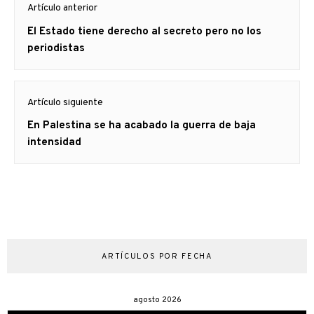
Artículo anterior
de
Artículo
El Estado tiene derecho al secreto pero no los
entradas
anterior
periodistas
Artículo siguiente
Artículo
En Palestina se ha acabado la guerra de baja
siguiente:
intensidad
ARTÍCULOS POR FECHA
agosto 2026