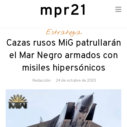
mpr21
Skip
to
Estrategia
content
Cazas rusos MiG patrullarán
el Mar Negro armados con
misiles hipersónicos
Redacción
24 de octubre de 2023