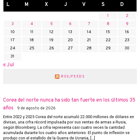
L
M
X
J
V
S
D
1
2
3
4
5
6
7
8
9
10
11
12
13
14
15
16
17
18
19
20
21
22
23
24
25
26
27
28
29
30
31
« Jul
RSS/FEEDS
Corea del norte nunca ha sido tan fuerte en los últimos 35
años
9 de agosto de 2026
Entre 2022 y 2025 Corea del norte acumuló 22.000 millones de dólares en
divisas, una cifra récord impulsada por sus ventas de armas a Rusia,
según Bloomberg. La cifra representa casi cuatro veces la cantidad
acumulada durante los cuatro años anteriores. El punto de inflexión se
produjo con el estallido de la Guerra de Ucrania, […]