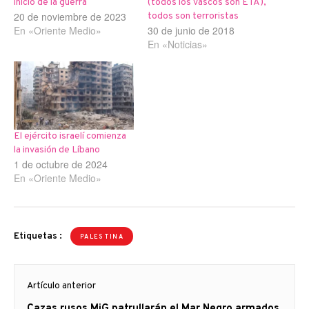
inicio de la guerra
(todos los vascos son ETA),
20 de noviembre de 2023
todos son terroristas
En «Oriente Medio»
30 de junio de 2018
En «Noticias»
El ejército israelí comienza
la invasión de Líbano
1 de octubre de 2024
En «Oriente Medio»
Etiquetas :
PALESTINA
Navegación
Artículo anterior
de
Artículo
Cazas rusos MiG patrullarán el Mar Negro armados