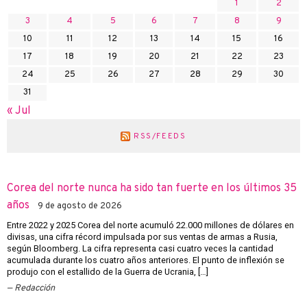
1
2
3
4
5
6
7
8
9
10
11
12
13
14
15
16
17
18
19
20
21
22
23
24
25
26
27
28
29
30
31
« Jul
RSS/FEEDS
Corea del norte nunca ha sido tan fuerte en los últimos 35
años
9 de agosto de 2026
Entre 2022 y 2025 Corea del norte acumuló 22.000 millones de dólares en
divisas, una cifra récord impulsada por sus ventas de armas a Rusia,
según Bloomberg. La cifra representa casi cuatro veces la cantidad
acumulada durante los cuatro años anteriores. El punto de inflexión se
produjo con el estallido de la Guerra de Ucrania, […]
Redacción