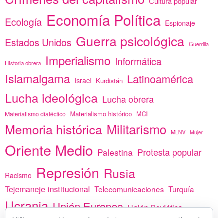
Cultura popular
Economía Política
Ecología
Espionaje
Guerra psicológica
Estados Unidos
Guerrilla
Imperialismo
Informática
Historia obrera
Islamalgama
Latinoamérica
Israel
Kurdistán
Lucha ideológica
Lucha obrera
Materialismo histórico
MCI
Materialismo dialéctico
Memoria histórica
Militarismo
MLNV
Mujer
Oriente Medio
Protesta popular
Palestina
Represión
Rusia
Racismo
Tejemaneje institucional
Telecomunicaciones
Turquía
Ucrania
Unión Europea
Unión Soviética