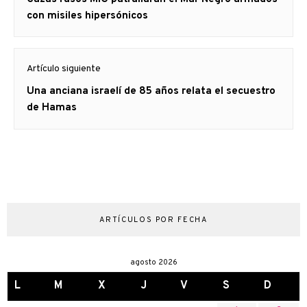
entradas
anterior
con misiles hipersónicos
Artículo siguiente
Artículo
Una anciana israelí de 85 años relata el secuestro
siguiente:
de Hamas
ARTÍCULOS POR FECHA
agosto 2026
L
M
X
J
V
S
D