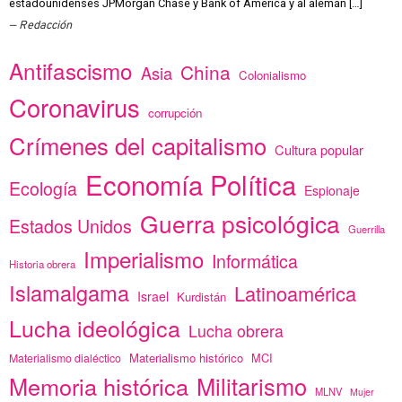
estadounidenses JPMorgan Chase y Bank of America y al alemán […]
Redacción
Antifascismo
China
Asia
Colonialismo
Coronavirus
corrupción
Crímenes del capitalismo
Cultura popular
Economía Política
Ecología
Espionaje
Guerra psicológica
Estados Unidos
Guerrilla
Imperialismo
Informática
Historia obrera
Islamalgama
Latinoamérica
Israel
Kurdistán
Lucha ideológica
Lucha obrera
Materialismo histórico
MCI
Materialismo dialéctico
Memoria histórica
Militarismo
MLNV
Mujer