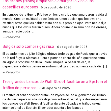
Los drones (rusos) empiezan a amargar la vida a los
cabecillas europeos
6 de agosto de 2026
En tiempos de la Guerra Fría fueron los ovnis los que amargaron la vida al
mundo. Crearon multitud de polémicas. Unos decían que los ovnis no
existían; otros que los habían visto con sus propios ojos. Pero nadie dijo
nunca que los ovnis fueran rusos. Ahora ocurre lo mismo con los drones,
aunque nadie duda […]
Redacción
Bélgica solo compra gas ruso
6 de agosto de 2026
El pasado mes de julio Bélgica obtuvo todo su gas de Rusia que, a través
de la red fluye a Alemania. Pero a partir de enero del año que viene entra
en vigor la prohibición de la Unión Europea. A pesar de ello, la
dependencia de los países miembros del gas ruso aumenta cada dia. […]
Redacción
Tres grandes bancos de Wall Street facilitaron a Epstein el
tráfico de personas
6 de agosto de 2026
El martes el senador demócrata Ron Wyden acusó al gobierno de Trump
de dar un carpetazo a la investigación sobre el papel que desempeñaron
los bancos de Wall Street al facilitar durante décadas el tráfico sexual
internacional de Epstein. El senador apunta a los bancos